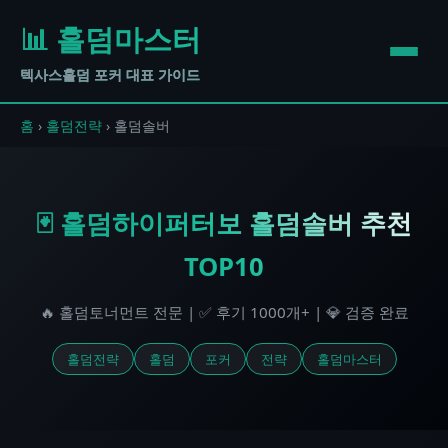
📊 홀덤마스터
텍사스홀덤 포커 대표 가이드
홈
›
홀덤전략
› 홀덤솔버
🃏 홀덤하이퍼터보 홀덤솔버 추천
TOP10
🔥 홀덤토너먼트 전문 | ✅ 후기 1000개+ | 💎 검증 완료
홀덤전략
홀덤
포커
전략
홀덤마스터