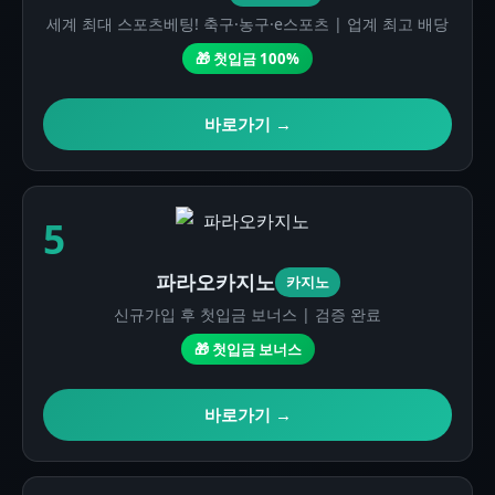
세계 최대 스포츠베팅! 축구·농구·e스포츠 | 업계 최고 배당
🎁 첫입금 100%
바로가기 →
5
파라오카지노
카지노
신규가입 후 첫입금 보너스 | 검증 완료
🎁 첫입금 보너스
바로가기 →