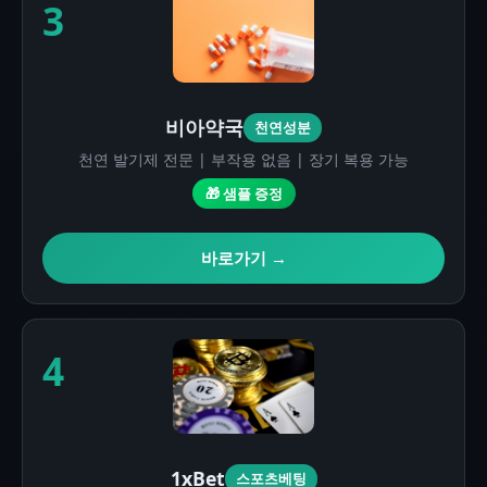
3
비아약국
천연성분
천연 발기제 전문 | 부작용 없음 | 장기 복용 가능
🎁 샘플 증정
바로가기 →
4
1xBet
스포츠베팅