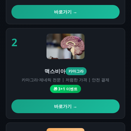
바로가기 →
2
맥스비아
카마그라
카마그라·제네릭 전문 | 저렴한 가격 | 안전 결제
🎁 3+1 이벤트
바로가기 →