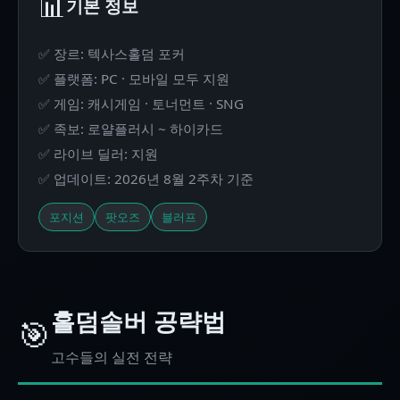
📊
기본 정보
✅ 장르: 텍사스홀덤 포커
✅ 플랫폼: PC · 모바일 모두 지원
✅ 게임: 캐시게임 · 토너먼트 · SNG
✅ 족보: 로얄플러시 ~ 하이카드
✅ 라이브 딜러: 지원
✅ 업데이트: 2026년 8월 2주차 기준
포지션
팟오즈
블러프
홀덤솔버 공략법
🎯
고수들의 실전 전략