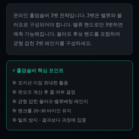
온라인 홀덤솔버 3벳 전략입니다. 3벳은 밸류와 블
러프로 구성되어야 합니다. 밸류 핸드로만 3벳하면
예측 가능해집니다. 블러프 후보 핸드를 포함하여
균형 잡힌 3벳 레인지를 구성하세요.
⚡ 홀덤솔버 핵심 포인트
🎯 포지션 이점 최대한 활용
🎯 팟오즈 계산 후 콜 여부 결정
🎯 균형 잡힌 블러프·밸류베팅 레인지
🎯 뱅크롤 20~30 바이인 유지
🎯 틸트 방지 - 결과보다 과정에 집중