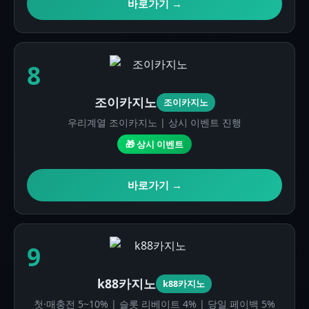
바로가기 →
8
조이카지노
조이카지노
우리계열 조이카지노 | 상시 이벤트 진행
🎁 상시 이벤트
바로가기 →
9
k88카지노
k88카지노
첫·매충전 5~10% | 슬롯 리베이트 4% | 당일 페이백 5%