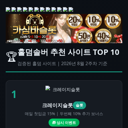
홀덤솔버 추천 사이트 TOP 10
🏆
검증된 홀덤 사이트 | 2026년 8월 2주차 기준
1
크레이지슬롯
슬롯
매일 첫입금 15% | 두번째 10% 추가 보너스
🎁 상시 이벤트