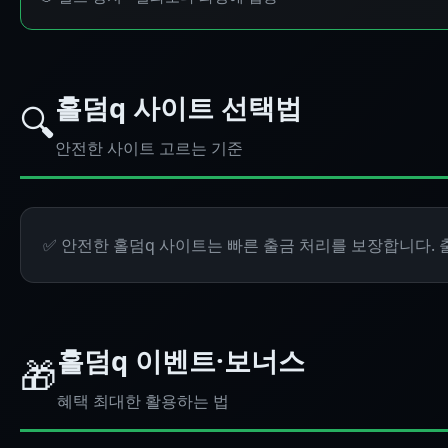
홀덤q 사이트 선택법
🔍
안전한 사이트 고르는 기준
✅ 안전한 홀덤q 사이트는 빠른 출금 처리를 보장합니다. 
홀덤q 이벤트·보너스
🎁
혜택 최대한 활용하는 법