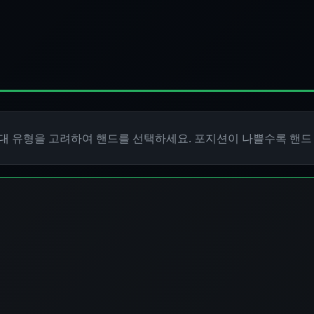
 상대 유형을 고려하여 핸드를 선택하세요. 포지션이 나쁠수록 핸드