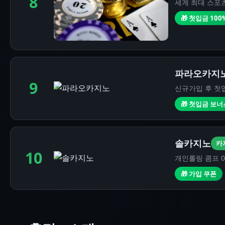
8
세계 최대 스포츠
🎁 첫입금 100
파라오카지
9
신규가입 후 첫입
🎁 첫입금 보너
솔카지노
카
10
개인롤링 콤프 0
🎁 가입 쿠폰