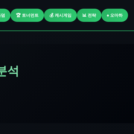
홀덤
🏆 토너먼트
💰 캐시게임
📊 전략
♠️ 오마하
 분석