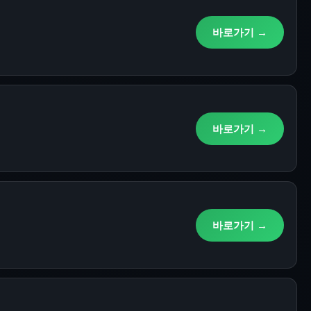
바로가기 →
바로가기 →
바로가기 →