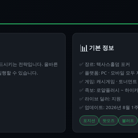
📊
기본 정보
폴드시키는 전략입니다. 올바른
✅ 장르: 텍사스홀덤 포커
실행할 수 있습니다.
✅ 플랫폼: PC · 모바일 모두
✅ 게임: 캐시게임 · 토너먼트 ·
✅ 족보: 로얄플러시 ~ 하이
✅ 라이브 딜러: 지원
✅ 업데이트: 2026년 8월 1
포지션
팟오즈
블러프