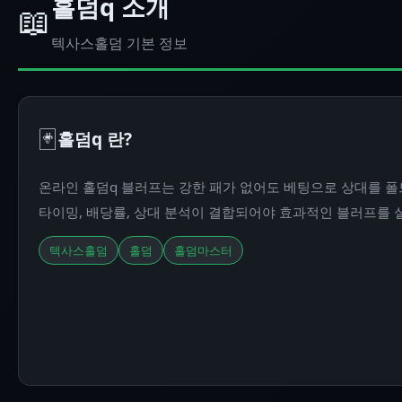
홀덤q 소개
📖
텍사스홀덤 기본 정보
🃏
홀덤q 란?
온라인 홀덤q 블러프는 강한 패가 없어도 베팅으로 상대를 
타이밍, 배당률, 상대 분석이 결합되어야 효과적인 블러프를 
텍사스홀덤
홀덤
홀덤마스터