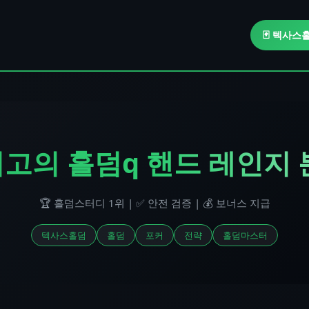
🃏 텍사스
 최고의 홀덤q 핸드 레인지
🏆 홀덤스터디 1위 | ✅ 안전 검증 | 💰 보너스 지급
텍사스홀덤
홀덤
포커
전략
홀덤마스터