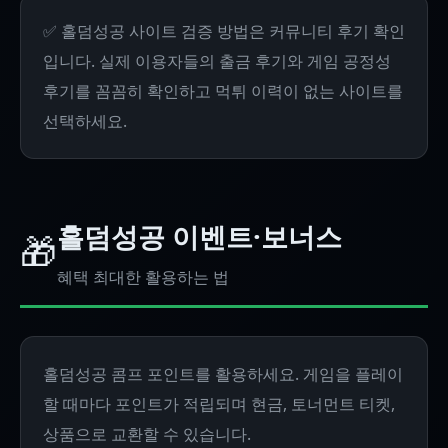
✅ 홀덤성공 사이트 검증 방법은 커뮤니티 후기 확인
입니다. 실제 이용자들의 출금 후기와 게임 공정성
후기를 꼼꼼히 확인하고 먹튀 이력이 없는 사이트를
선택하세요.
홀덤성공 이벤트·보너스
🎁
혜택 최대한 활용하는 법
홀덤성공 콤프 포인트를 활용하세요. 게임을 플레이
할 때마다 포인트가 적립되며 현금, 토너먼트 티켓,
상품으로 교환할 수 있습니다.