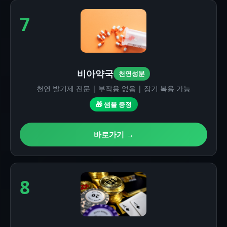
7
비아약국
천연성분
천연 발기제 전문 | 부작용 없음 | 장기 복용 가능
🎁 샘플 증정
바로가기 →
8