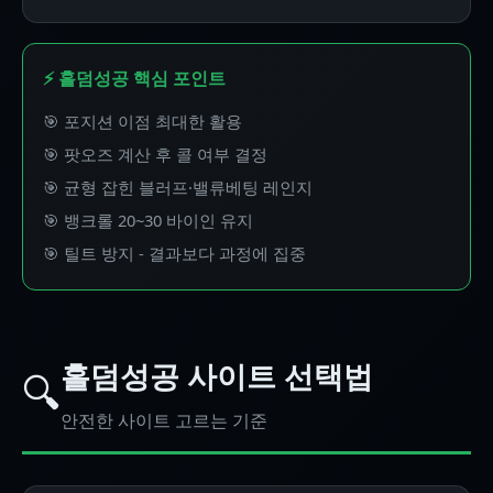
⚡ 홀덤성공 핵심 포인트
🎯 포지션 이점 최대한 활용
🎯 팟오즈 계산 후 콜 여부 결정
🎯 균형 잡힌 블러프·밸류베팅 레인지
🎯 뱅크롤 20~30 바이인 유지
🎯 틸트 방지 - 결과보다 과정에 집중
홀덤성공 사이트 선택법
🔍
안전한 사이트 고르는 기준