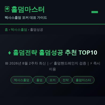
🃏 홀덤마스터
텍사스홀덤 포커 대표 가이드
홈
›
텍사스홀덤
› 홀덤성공
♦️ 홀덤전략 홀덤성공 추천 TOP10
📅 2026년 8월 2주차 최신 | ✅ 홀덤핸드레인지 검증 | ⚡ 즉시
이용
텍사스홀덤
홀덤
포커
전략
홀덤마스터