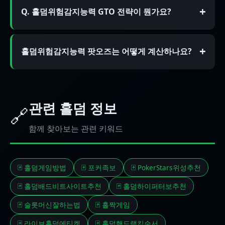
상위 스테이크로 갈수록 GTO가 중요합니다.
Q. 홀덤위험감지능력 GTO 전략이 뭔가요?
A. 게임이론최적화 전략으로 어떤 상대도 이용할 수
없는 균형 잡힌 전략입니다. 솔버 프로그램을 통해 학
홀덤위험감지능력 팟오즈는 어떻게 계산하나요?
습할 수 있으며 현대 고수 플레이어들의 기본 전략입
팟에 있는 금액을 콜해야 할 금액으로 나누어 계산합
니다.
니다. 예를 들어 팟이 100원이고 콜 금액이 25원이면
팟오즈는 4:1(80%)입니다. 내 에쿼티가 이보다 높으
관련 홀덤 정보
🔗
면 콜이 수익적입니다.
함께 찾아보는 관련 키워드
🃏 홀덤게임방법
🃏 포커족보
🃏 PokerStars위성추천
🃏 홀덤배드비트사이트추천
🃏 홀덤하이퍼터보추천
🃏 슬롯머신잘하는법
🃏 홀짝게임
🃏 라이브홀덤에티켓
🃏 홀덤핸드랭킹순서