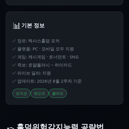
📊
기본 정보
✅ 장르: 텍사스홀덤 포커
✅ 플랫폼: PC · 모바일 모두 지원
✅ 게임: 캐시게임 · 토너먼트 · SNG
✅ 족보: 로얄플러시 ~ 하이카드
✅ 라이브 딜러: 지원
✅ 업데이트: 2026년 8월 2주차 기준
포지션
팟오즈
블러프
홀덤위험감지능력 공략법