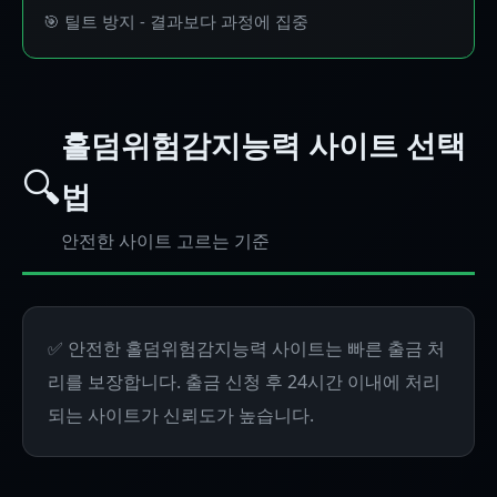
🎯 틸트 방지 - 결과보다 과정에 집중
홀덤위험감지능력 사이트 선택
🔍
법
안전한 사이트 고르는 기준
✅ 안전한 홀덤위험감지능력 사이트는 빠른 출금 처
리를 보장합니다. 출금 신청 후 24시간 이내에 처리
되는 사이트가 신뢰도가 높습니다.