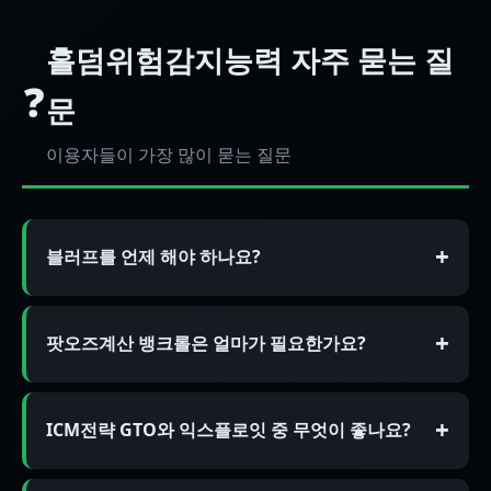
홀덤위험감지능력 자주 묻는 질
❓
문
이용자들이 가장 많이 묻는 질문
블러프를 언제 해야 하나요?
좋은 블러프는 폴드 에쿼티(상대가 폴드할 확률)가
높을 때입니다. 드라이 보드에서 선베팅, 상대 레인지
팟오즈계산 뱅크롤은 얼마가 필요한가요?
가 약할 때, 자신이 강한 핸드처럼 보이는 보드텍스처
캐시게임 20~30 바이인, 토너먼트 50~100 바이인이
에서 블러프하세요.
안전합니다.
ICM전략 GTO와 익스플로잇 중 무엇이 좋나요?
저스테이크에서는 익스플로잇이 더 효과적입니다.