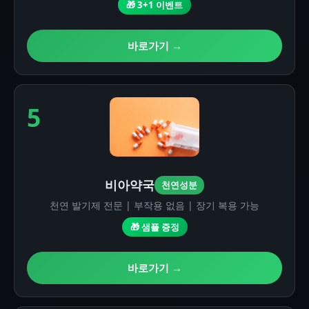
🎁 3+1 이벤트
바로가기 →
5
비아약국
천연성분
천연 발기제 전문 | 부작용 없음 | 장기 복용 가능
🎁 샘플 증정
바로가기 →