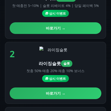
첫·매충전 5~10% | 슬롯 리베이트 4% | 당일 페이백 5%
🎁 상시 이벤트
바로가기 →
2
라이징슬롯
슬롯
첫충 50%·매충 20%·재충 10% 보너스
🎁 상시 이벤트
바로가기 →