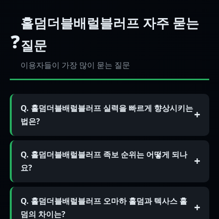
홀덤더블배럴블러프 자주 묻는
❓
질문
이용자들이 가장 많이 묻는 질문
Q. 홀덤더블배럴블러프 실력을 빠르게 향상시키는
법은?
A. 솔버 학습, 핸드히스토리 리뷰, 스터디 그룹 참여
Q. 홀덤더블배럴블러프 족보 순위는 어떻게 되나
를 병행하세요. 특히 자신의 실수를 정직하게 분석하
요?
고 개선하는 것이 가장 빠른 실력 향상 방법입니다.
A. 로얄플러시 > 스트레이트플러시 > 포카드 > 풀하
Q. 홀덤더블배럴블러프 오마하 홀덤과 텍사스 홀
우스 > 플러시 > 스트레이트 > 트리플 > 투페어 > 원
덤의 차이는?
페어 > 하이카드 순서입니다.