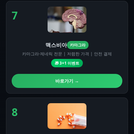
7
맥스비아
카마그라
카마그라·제네릭 전문 | 저렴한 가격 | 안전 결제
🎁 3+1 이벤트
바로가기 →
8