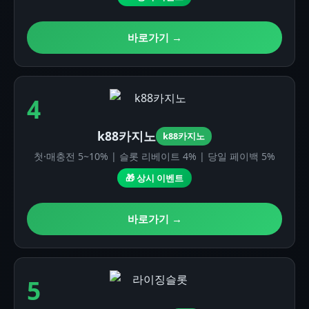
바로가기 →
4
k88카지노
k88카지노
첫·매충전 5~10% | 슬롯 리베이트 4% | 당일 페이백 5%
🎁 상시 이벤트
바로가기 →
5