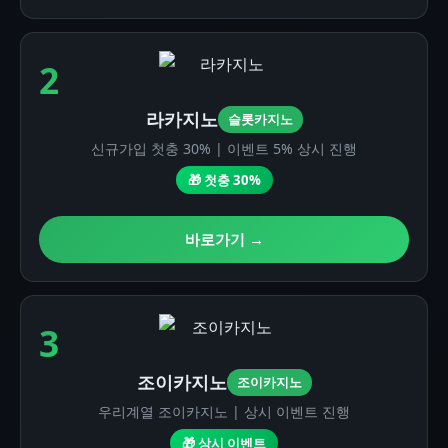
2
라카지노
슬롯카지노
신규가입 첫충 30% | 이벤트 5% 상시 진행
🎁 첫충 30%
바로가기 →
3
조이카지노
조이카지노
우리계열 조이카지노 | 상시 이벤트 진행
🎁 상시 이벤트