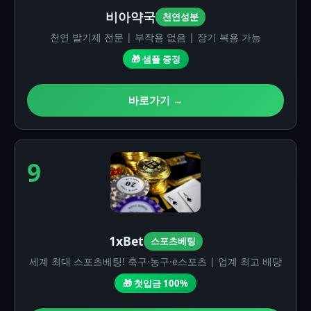
비아약국
천연성분
천연 발기제 전문 | 부작용 없음 | 장기 복용 가능
🎁 샘플 증정
바로가기 →
9
1xBet
스포츠베팅
세계 최대 스포츠베팅! 축구·농구·e스포츠 | 업계 최고 배당
🎁 첫입금 100%