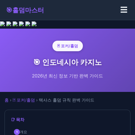
☰
🎯
홀덤마스터
🃏 포커/홀덤
🎯 인도네시아 카지노
2026년 최신 정보 기반 완벽 가이드
홈
›
🃏 포커/홀덤
› 텍사스 홀덤 규칙 완벽 가이드
📑 목차
개요
1