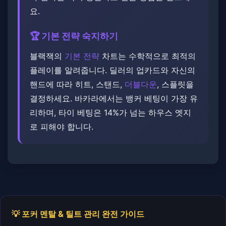
요.
🏆 기본 전략 숙지하기
블랙잭의
기본 전략
차트는 수학적으로 최적의
플레이를 알려줍니다. ​딜러의 업카드와 자신의
핸드에 따라 히트, 스탠드,
더블다운
, 스플릿을
결정하세요. ​​바카라에서는 뱅커 베팅이 가장 유
리하며, 타이 베팅은 14%가 넘는 하우스 엣지
로 피해야 합니다.
💡 포커 멘탈 & 틸트 관리 완전 가이드