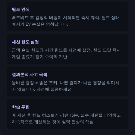
틸트 인식
배드비트 후 감정적 베팅이 시작되면 즉시 휴식. 틸트 상태
에서의 EV 손실은 엄청납니다.
세션 한도 설정
금액 손실 한도와 시간 한도를 사전에 설정. 한도 도달 즉시
게임 종료가 장기 수익의 기반.
결과론적 사고 극복
올바른 결정 = 좋은 포커. 나쁜 결과가 나쁜 결정을 의미하
지 않습니다. 과정에 집중하세요.
학습 루틴
매 세션 후 핸드 히스토리 리뷰 15분. 실수 패턴을 파악하고
지속적으로 개선하는 것이 실력 향상의 핵심.