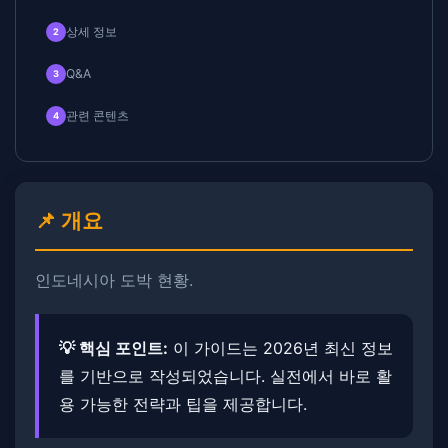
상세 정보
2
Q&A
3
관련 콘텐츠
4
📌 개요
인도네시아 도박 현황.
💡 핵심 포인트:
이 가이드는 2026년 최신 정보
를 기반으로 작성되었습니다. 실전에서 바로 활
용 가능한 전략과 팁을 제공합니다.