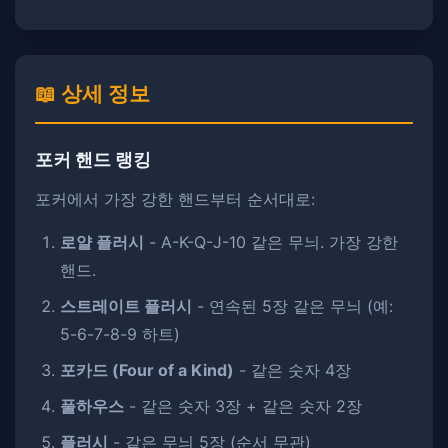
📖 상세 정보
포커 핸드 랭킹
포커에서 가장 강한 핸드부터 순서대로:
로얄 플러시
- A-K-Q-J-10 같은 무늬. ​가장 강한
핸드.
스트레이트 플러시
- 연속된 5장 같은 무늬 (예:
5-6-7-8-9 하트)
포카드 (Four of a Kind)
- 같은 숫자 4장
풀하우스
- 같은 숫자 3장 + 같은 숫자 2장
플러시
- 같은 무늬 5장 (순서 무관)