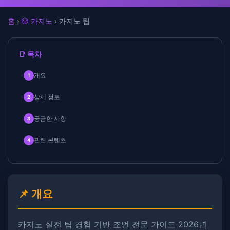
홈
›
🎲 카지노
› 카지노 팁
📑 목차
개요
1
상세 정보
2
궁금한 사항
3
관련 콘텐츠
4
📌 개요
카지노 실전 팁 경험 기반 조언 전문 가이드 2026년