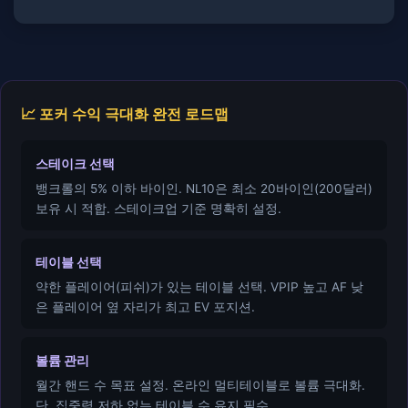
📈 포커 수익 극대화 완전 로드맵
스테이크 선택
뱅크롤의 5% 이하 바이인. NL10은 최소 20바이인(200달러)
보유 시 적합. 스테이크업 기준 명확히 설정.
테이블 선택
약한 플레이어(피쉬)가 있는 테이블 선택. VPIP 높고 AF 낮
은 플레이어 옆 자리가 최고 EV 포지션.
볼륨 관리
월간 핸드 수 목표 설정. 온라인 멀티테이블로 볼륨 극대화.
단, 집중력 저하 없는 테이블 수 유지 필수.