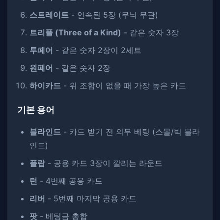
스트레이트
- 연속된 5장 (무늬 무관)
트리플 (Three of a Kind)
- 같은 숫자 3장
투페어
- 같은 숫자 2장이 2세트
원페어
- 같은 숫자 2장
하이카드
- 위 조합이 없을 때 가장 높은 카드
기본 용어
블라인드
- 카드 받기 전 의무 베팅 (스몰/빅 블라
인드)
플랍
- 공용 카드 3장이 깔리는 라운드
턴
- 4번째 공용 카드
리버
- 5번째 마지막 공용 카드
팟
- 베팅금 총합