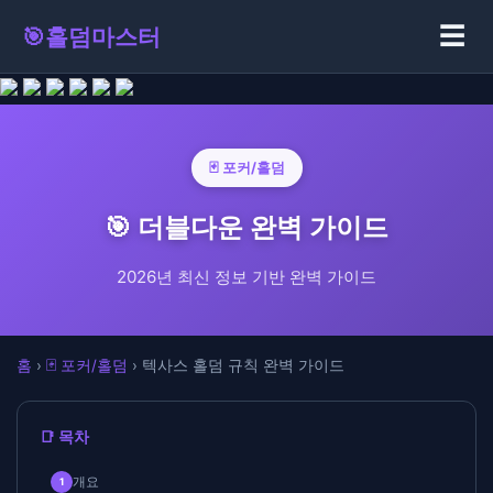
☰
🎯
홀덤마스터
🃏 포커/홀덤
🎯 더블다운 완벽 가이드
2026년 최신 정보 기반 완벽 가이드
홈
›
🃏 포커/홀덤
› 텍사스 홀덤 규칙 완벽 가이드
📑 목차
개요
1