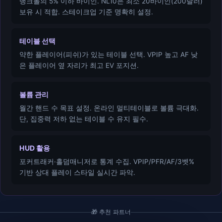
뱅크롤의 5% 이하 바이인. NL10은 최소 20바이인(200달러)
보유 시 적합. 스테이크업 기준 명확히 설정.
테이블 선택
약한 플레이어(피쉬)가 있는 테이블 선택. VPIP 높고 AF 낮
은 플레이어 옆 자리가 최고 EV 포지션.
볼륨 관리
월간 핸드 수 목표 설정. 온라인 멀티테이블로 볼륨 극대화.
단, 집중력 저하 없는 테이블 수 유지 필수.
HUD 활용
포커트래커·홀덤매니저로 통계 수집. VPIP/PFR/AF/3벳%
기반 상대 플레이 스타일 실시간 파악.
🎁 추천 파트너