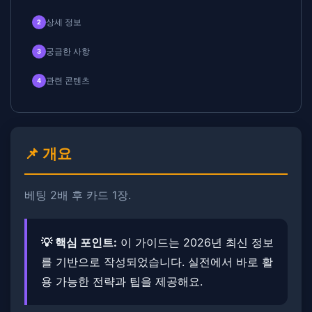
상세 정보
2
궁금한 사항
3
관련 콘텐츠
4
📌 개요
베팅 2배 후 카드 1장.
💡 핵심 포인트:
이 가이드는 2026년 최신 정보
를 기반으로 작성되었습니다. ​실전에서 바로 활
용 가능한 전략과 팁을 제공해요.