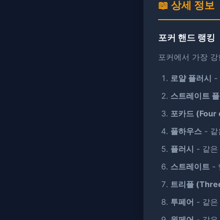
📖 상세 정보
포커 핸드 랭킹
포커에서 가장 강
로얄 플러시
-
스트레이트 
포카드 (Four o
풀하우스
- 같
플러시
- 같은
스트레이트
-
트리플 (Three 
투페어
- 같은
원페어
- 같은