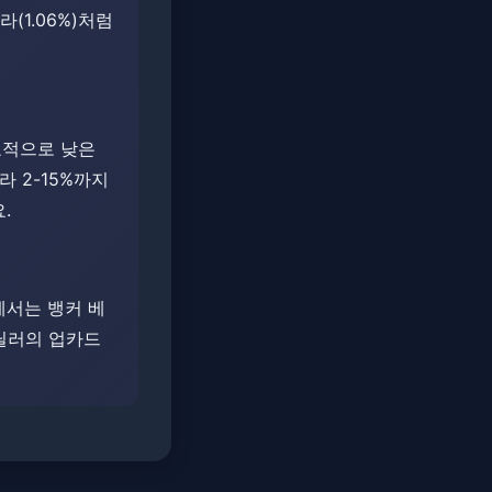
(1.06%)처럼
대표적으로 낮은
라 2-15%까지
.
서는 뱅커 베
​딜러의 업카드