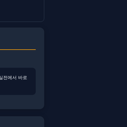
​실전에서 바로