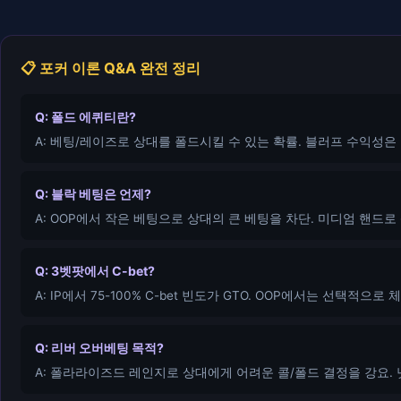
📋 포커 이론 Q&A 완전 정리
Q: 폴드 에퀴티란?
A: 베팅/레이즈로 상대를 폴드시킬 수 있는 확률. 블러프 수익성은
Q: 블락 베팅은 언제?
A: OOP에서 작은 베팅으로 상대의 큰 베팅을 차단. 미디엄 핸드로
Q: 3벳팟에서 C-bet?
A: IP에서 75-100% C-bet 빈도가 GTO. OOP에서는 선택적
Q: 리버 오버베팅 목적?
A: 폴라라이즈드 레인지로 상대에게 어려운 콜/폴드 결정을 강요. 