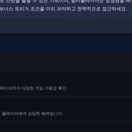
로 스핀을 돌릴 수 있는 기회이며, 멀티플라이어는 당첨금을 
의 보너스 트리거 조건을 미리 파악하고 전략적으로 접근하세요.
스테이크까지 다양한 게임 가용성 확인.
기 플레이어에게 상당한 혜택입니다.