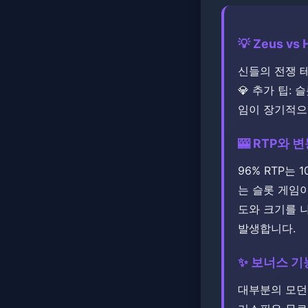
💡 Zeus vs
신들의 전쟁 테마.
💎 추가 팁: 슬
임이 장기적으
🎰 RTP와
96% RTP는
는 슬롯 게임
도와 크기를 
발생합니다.
✨ 보너스 기
대부분의 모던 