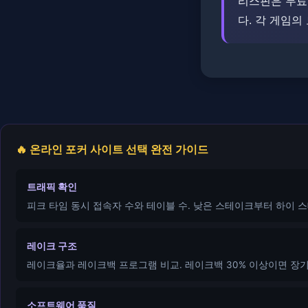
리스핀은 무료
다. 각 게임
🔥 온라인 포커 사이트 선택 완전 가이드
트래픽 확인
피크 타임 동시 접속자 수와 테이블 수. 낮은 스테이크부터 하이 
레이크 구조
레이크율과 레이크백 프로그램 비교. 레이크백 30% 이상이면 장
소프트웨어 품질