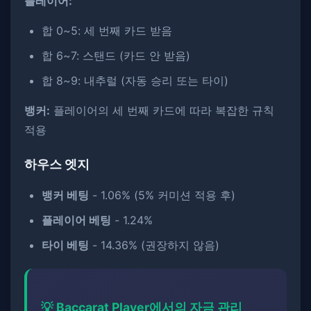
플레이어:
합 0~5: 세 번째 카드 받음
합 6~7: 스탠드 (카드 안 받음)
합 8~9: 내추럴 (자동 승리 또는 타이)
뱅커:
플레이어의 세 번째 카드에 따라 복잡한 규칙
적용
하우스 엣지
뱅커 베팅
- 1.06% (5% 커미션 적용 후)
플레이어 베팅
- 1.24%
타이 베팅
- 14.36% (권장하지 않음)
💡 Baccarat Player에서의 자금 관리