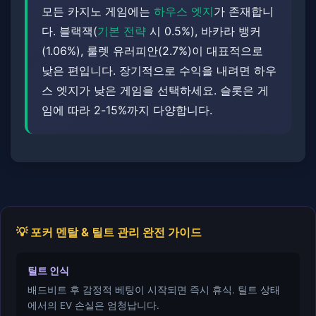
모든 카지노 게임에는
하우스 엣지
가 존재합니
다. 블랙잭(
기본 전략
시 0.5%), 바카라 뱅커
(1.06%), 룰렛 유러피안(2.7%)이 대표적으로
낮은 편입니다. ​장기적으로 수익을 내려면 하우
스 엣지가 낮은 게임을 선택하세요. ​슬롯은 게
임에 따라 2-15%까지 다양합니다.
💡 포커 멘탈 & 틸트 관리 완전 가이드
틸트 인식
배드비트 후 감정적 베팅이 시작되면 즉시 휴식. 틸트 상태
에서의 EV 손실은 엄청납니다.