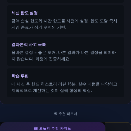
세션 한도 설정
금액 손실 한도와 시간 한도를 사전에 설정. 한도 도달 즉시
게임 종료가 장기 수익의 기반.
결과론적 사고 극복
올바른 결정 = 좋은 포커. 나쁜 결과가 나쁜 결정을 의미하
지 않습니다. 과정에 집중하세요.
학습 루틴
매 세션 후 핸드 히스토리 리뷰 15분. 실수 패턴을 파악하고
지속적으로 개선하는 것이 실력 향상의 핵심.
🎁 추천 파트너
🎰 오늘의 추천 카지노