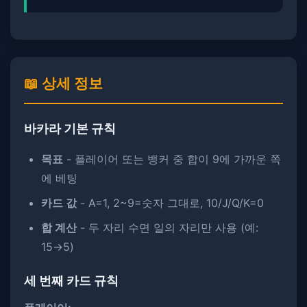
📖 상세 정보
바카라 기본 규칙
목표
- 플레이어 또는 뱅커 중 합이 9에 가까운 쪽
에 베팅
카드 값
- A=1, 2~9=숫자 그대로, 10/J/Q/K=0
합 계산
- 두 자리 수면 일의 자리만 사용 (예:
15→5)
세 번째 카드 규칙