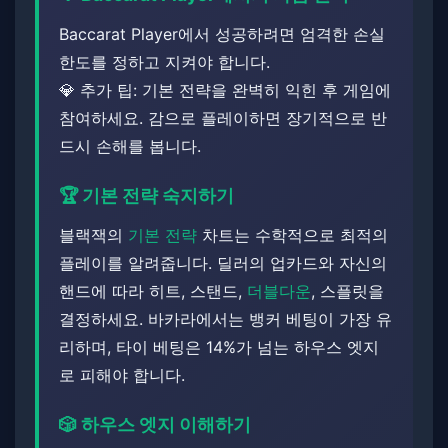
Baccarat Player에서 성공하려면 엄격한 손실
한도를 정하고 지켜야 합니다.
💎 추가 팁: 기본 전략을 완벽히 익힌 후 게임에
참여하세요. ​​감으로 플레이하면 장기적으로 반
드시 손해를 봅니다.
🏆 기본 전략 숙지하기
블랙잭의
기본 전략
차트는 수학적으로 최적의
플레이를 알려줍니다. ​딜러의 업카드와 자신의
핸드에 따라 히트, 스탠드,
더블다운
, 스플릿을
결정하세요. ​바카라에서는 뱅커 베팅이 가장 유
리하며, 타이 베팅은 14%가 넘는 하우스 엣지
로 피해야 합니다.
🎲 하우스 엣지 이해하기