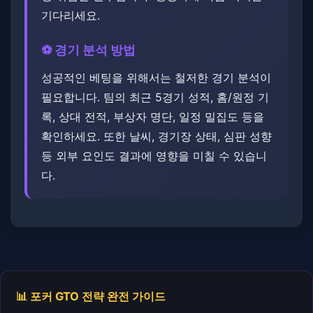
기다리세요.
⚽ 경기 분석 방법
성공적인 베팅을 위해서는 철저한 경기 분석이
필요합니다. 팀의 최근 5경기 성적, 홈/원정 기
록, 상대 전적, 부상자 명단, 일정 밀집도 등을
확인하세요. ​​또한 날씨, 경기장 상태, 심판 성향
등 외부 요인도 결과에 영향을 미칠 수 있습니
다.
📊 포커 GTO 전략 완전 가이드