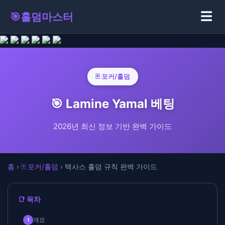
☰
🎯
홀덤마스터
🃏 포커/홀덤
🎯 Lamine Yamal 베팅
2026년 최신 정보 기반 완벽 가이드
홈
›
🃏 포커/홀덤
› 텍사스 홀덤 규칙 완벽 가이드
📑 목차
개요
1