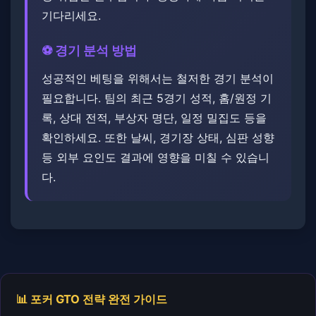
기다리세요.
⚽ 경기 분석 방법
성공적인 베팅을 위해서는 철저한 경기 분석이
필요합니다. 팀의 최근 5경기 성적, 홈/원정 기
록, 상대 전적, 부상자 명단, 일정 밀집도 등을
확인하세요. ​​또한 날씨, 경기장 상태, 심판 성향
등 외부 요인도 결과에 영향을 미칠 수 있습니
다.
📊 포커 GTO 전략 완전 가이드