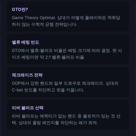
GTO란?
Game Theory Optimal. 상대가 어떻게 플레이하든 착취당
하지 않는 수학적 균형 전략입니다.
밸류 베팅 빈도
GTO에서 밸류:블러프 비율은 베팅 크기에 따라 결정. 팟 사
이즈 베팅이면 약 2:1 밸류:블러프 비율.
체크레이즈 전략
OOP에서 강한 핸드와 일부 드로우로 체크레이즈. 상대의
C-bet 빈도를 차단하고 팟을 키웁니다.
리버 블러프 선택
리버 블러프는 에퀴티가 없는 핸드 중 블로커가 있는 것 선
택. 상대의 콜링 레인지를 차단하는 패가 최적.