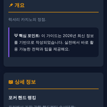
📌 개요
럭셔리 카지노의 정점.
💡 핵심 포인트:
이 가이드는 2026년 최신 정보
를 기반으로 작성되었습니다. 실전에서 바로 활
용 가능한 전략과 팁을 제공해요.
📖 상세 정보
포커 핸드 랭킹