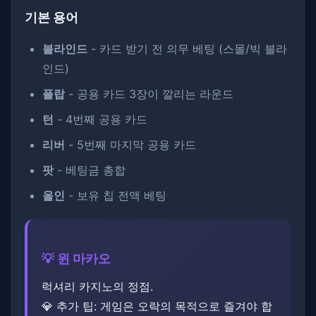
기본 용어
블라인드
- 카드 받기 전 의무 베팅 (스몰/빅 블라
인드)
플랍
- 공용 카드 3장이 깔리는 라운드
턴
- 4번째 공용 카드
리버
- 5번째 마지막 공용 카드
팟
- 베팅금 총합
올인
- 보유 칩 전액 베팅
💡 윈 마카오
럭셔리 카지노의 정점.
💎 추가 팁: 게임은 오락의 목적으로 즐겨야 합