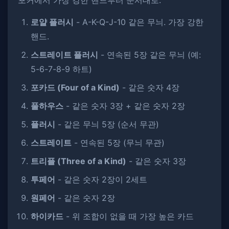
포커에서 가장 강한 핸드부터 순서대로:
로얄 플러시
- A-K-Q-J-10 같은 무늬. 가장 강한
핸드.
스트레이트 플러시
- 연속된 5장 같은 무늬 (예:
5-6-7-8-9 하트)
포카드 (Four of a Kind)
- 같은 숫자 4장
풀하우스
- 같은 숫자 3장 + 같은 숫자 2장
플러시
- 같은 무늬 5장 (순서 무관)
스트레이트
- 연속된 5장 (무늬 무관)
트리플 (Three of a Kind)
- 같은 숫자 3장
투페어
- 같은 숫자 2장이 2세트
원페어
- 같은 숫자 2장
하이카드
- 위 조합이 없을 때 가장 높은 카드