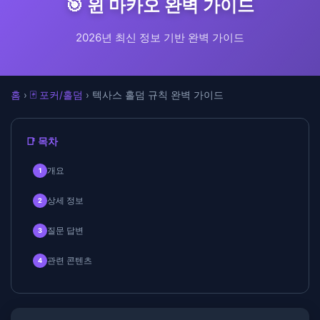
🎯 윈 마카오 완벽 가이드
2026년 최신 정보 기반 완벽 가이드
홈
›
🃏 포커/홀덤
› 텍사스 홀덤 규칙 완벽 가이드
📑 목차
개요
1
상세 정보
2
질문 답변
3
관련 콘텐츠
4