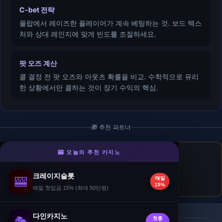
C-bet 전략
플랍에서 레이즈한 플레이어가 계속 베팅하는 것. 보드 텍스
처와 상대 레인지에 맞게 빈도를 조절하세요.
팟 오즈 계산
콜 결정 전 팟 오즈와 아웃츠 확률을 비교. 수학적으로 유리
한 상황에서만 콜하는 것이 장기 수익의 핵심.
🎁 추천 파트너
🎰 오늘의 추천 카지노
다인카지노
- 온라인카지노
신규가입 후 첫입금 보너스 지급.
크레이지슬롯
🎰
매일
🎁 롤링조건 500%
15%
매일 첫입금 15% (최대 50만원)
다인카지노
🎭
첫충