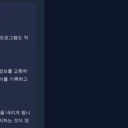
 프로그램도 적
 정보를 교환하
레이를 기록하고
정을 내리게 됩니
지하는 것이 장