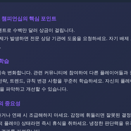
월드 챔피언십의 핵심 포인트
벤트로 수백만 달러 상금이 걸립니다.
 문제가 발생하면 전문 상담 기관에 도움을 요청하세요. 자기 배제
.
 학습
계속 변화합니다. 관련 커뮤니티에 참여하여 다른 플레이어들과
전략, 트렌드, 규칙 변경 사항을 꾸준히 학습하세요. 자신의 플
을 파악하고 개선할 수 있습니다.
리의 중요성
하거나 연패 시 조급해하지 마세요. 감정에 휘둘리면 잘못된 결
적 플레이) 상태라면 즉시 휴식을 취하세요. ​냉정한 판단력을 유