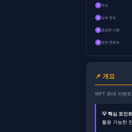
개요
1
상세 정보
2
궁금한 사항
3
관련 콘텐츠
4
📌 개요
WPT 최대 이벤
💡 핵심 포인트
활용 가능한 