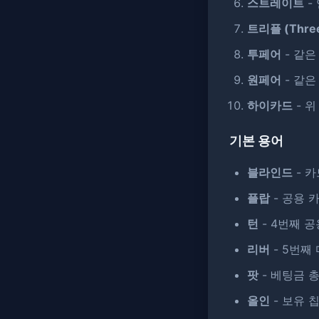
스트레이트
-
트리플 (Three 
투페어
- 같은
원페어
- 같은
하이카드
- 위
기본 용어
블라인드
- 카
플랍
- 공용 
턴
- 4번째 공
리버
- 5번째
팟
- 베팅금 
올인
- 보유 