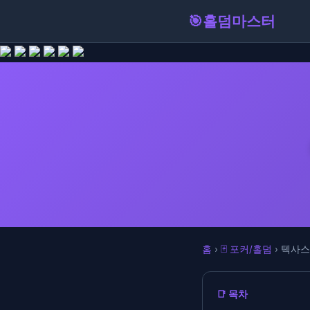
🎯
홀덤마스터
홈
›
🃏 포커/홀덤
› 텍사스
📑 목차