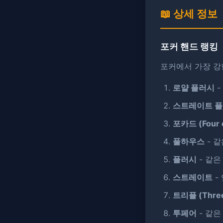
📖 상세 정보
포커 핸드 랭킹
포커에서 가장 강
로얄 플러시
-
스트레이트 
포카드 (Four o
풀하우스
- 같
플러시
- 같은
스트레이트
-
트리플 (Three 
투페어
- 같은