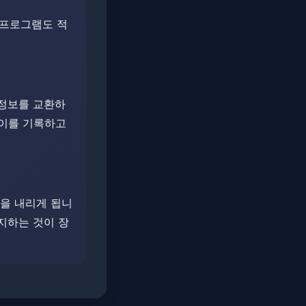
 프로그램도 적
 정보를 교환하
레이를 기록하고
정을 내리게 됩니
지하는 것이 장