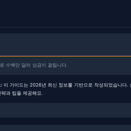
트로 수백만 달러 상금이 걸립니다.
:
이 가이드는 2026년 최신 정보를 기반으로 작성되었습니다. ​
전략과 팁을 제공해요.