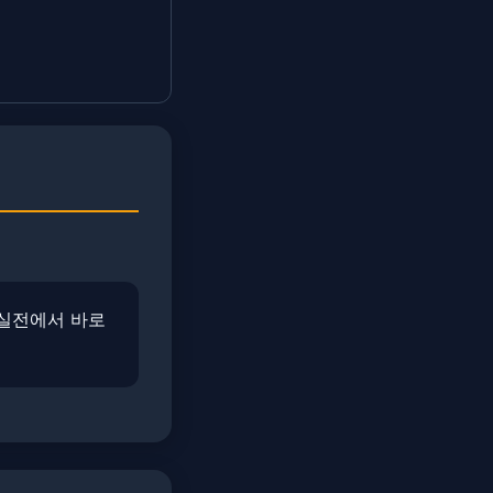
​실전에서 바로