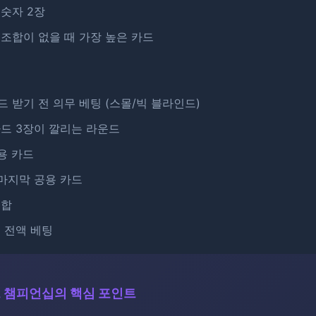
 숫자 2장
 조합이 없을 때 가장 높은 카드
드 받기 전 의무 베팅 (스몰/빅 블라인드)
카드 3장이 깔리는 라운드
용 카드
 마지막 공용 카드
총합
칩 전액 베팅
월드 챔피언십의 핵심 포인트