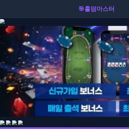
🎯
홀덤마스터