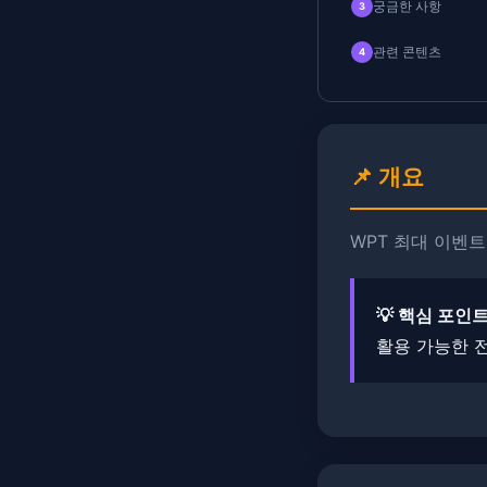
궁금한 사항
3
관련 콘텐츠
4
📌 개요
WPT 최대 이벤
💡 핵심 포인트
활용 가능한 