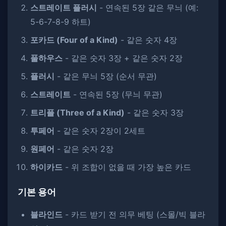
스트레이트 플러시
- 연속된 5장 같은 무늬 (예:
5-6-7-8-9 하트)
포카드 (Four of a Kind)
- 같은 숫자 4장
풀하우스
- 같은 숫자 3장 + 같은 숫자 2장
플러시
- 같은 무늬 5장 (순서 무관)
스트레이트
- 연속된 5장 (무늬 무관)
트리플 (Three of a Kind)
- 같은 숫자 3장
투페어
- 같은 숫자 2장이 2세트
원페어
- 같은 숫자 2장
하이카드
- 위 조합이 없을 때 가장 높은 카드
기본 용어
블라인드
- 카드 받기 전 의무 베팅 (스몰/빅 블라