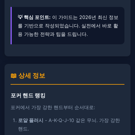
💡 핵심 포인트:
이 가이드는 2026년 최신 정보
를 기반으로 작성되었습니다. ​​실전에서 바로 활
용 가능한 전략과 팁을 드립니다.
📖 상세 정보
포커 핸드 랭킹
포커에서 가장 강한 핸드부터 순서대로:
로얄 플러시
- A-K-Q-J-10 같은 무늬. ​가장 강한
핸드.