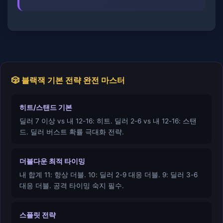
🎲 블랙잭 기본 전략 완전 마스터
히트/스탠드 기본
딜러 7 이상 vs 내 12-16: 히트. 딜러 2-6 vs 내 12-16: 스탠
드. 딜러 버스트 확률 극대화 전략.
더블다운 최적 타이밍
내 합계 11: 항상 더블. 10: 딜러 2-9 대응 더블. 9: 딜러 3-6
대응 더블. 공격 타이밍 숙지 필수.
스플릿 전략