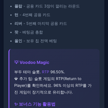
플랍
- 공용 카드 3장이 깔리는 라운드
턴
- 4번째 공용 카드
리버
- 5번째 마지막 공용 카드
팟
- 베팅금 총합
올인
- 보유 칩 전액 베팅
💡 Voodoo Magic
부두 테마 슬롯. ​​
RTP
96.50%.
💎 추가 팁: 슬롯 게임의 RTP(Return to
Player)를 확인하세요. ​​96% 이상의 RTP를 가
진 게임이 장기적으로 유리합니다.
✨ 보너스 기능 활용법