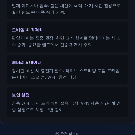
언제 어디서나 접속. 짧은 세션에 최적. 대기 시간 활용으로
월간 핸드 수 대폭 증가 가능.
모바일 UI 최적화
단일 테이블 집중 권장. 화면 크기 한계로 멀티테이블 시 실
수 증가. 중요한 핸드에서 집중력 저하 주의.
배터리 & 데이터
장시간 세션 시 충전기 필수. 라이브 스트리밍 포함 포커앱
은 데이터 소모 큼. Wi-Fi 환경 권장.
보안 설정
공용 Wi-Fi에서 포커·베팅 접속 금지. VPN 사용과 2단계 인
증 설정으로 계정 보안 강화.
🎁 추천 파트너