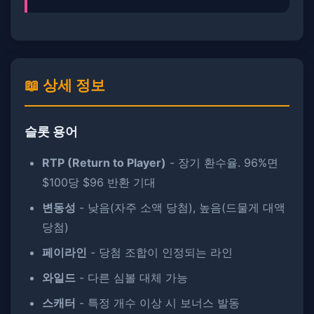
📖 상세 정보
슬롯 용어
RTP (Return to Player)
- 장기 환수율. ​​96%면
$100당 $96 반환 기대
변동성
- 낮음(자주 소액 당첨), 높음(드물게 대액
당첨)
페이라인
- 당첨 조합이 인정되는 라인
와일드
- 다른 심볼 대체 가능
스캐터
- 특정 개수 이상 시 보너스 발동