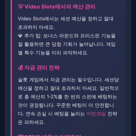
💡 Video Slots에서의 예산 관리
Video Slots에서는 세션 예산을 정하고 절대
초과하지 마세요.
💎 추가 팁: 보너스 라운드와 프리스핀 기능을
잘 활용하면 큰 당첨 기회가 늘어납니다. ​​게임
별 특수 기능을 미리 파악하세요.
💰 자금 관리 전략
슬롯 게임에서 자금 관리는 필수입니다. ​세션당
예산을 정하고 절대 초과하지 마세요. 일반적으
로 총 예산의 1-2%를 한 번의 스핀에 베팅하는
것이 권장됩니다. 꾸준한 베팅이 더 안전합니
다. ​​연속 손실 시 베팅을 늘리는
마틴게일
전략
은 피하세요.