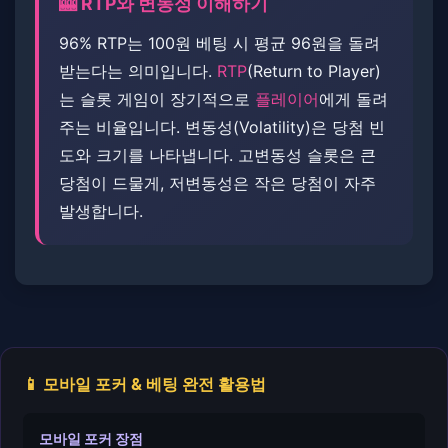
🎰 RTP와 변동성 이해하기
​​96% RTP는 100원 베팅 시 평균 96원을 돌려
받는다는 의미입니다.
RTP
(Return to Player)
는 슬롯 게임이 장기적으로
플레이어
에게 돌려
주는 비율입니다. ​​변동성(Volatility)은 당첨 빈
도와 크기를 나타냅니다. ​​고변동성 슬롯은 큰
당첨이 드물게, 저변동성은 작은 당첨이 자주
발생합니다.
📱 모바일 포커 & 베팅 완전 활용법
모바일 포커 장점