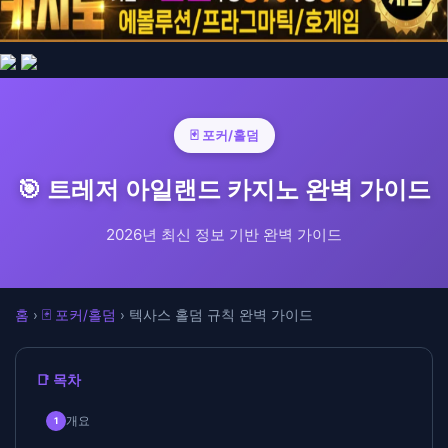
🃏 포커/홀덤
🎯 트레저 아일랜드 카지노 완벽 가이드
2026년 최신 정보 기반 완벽 가이드
홈
›
🃏 포커/홀덤
› 텍사스 홀덤 규칙 완벽 가이드
📑 목차
개요
1