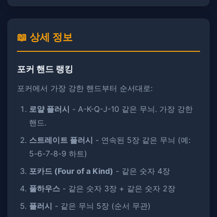
📖 상세 정보
포커 핸드 랭킹
포커에서 가장 강한 핸드부터 순서대로:
로얄 플러시
- A-K-Q-J-10 같은 무늬. ​​가장 강한
핸드.
스트레이트 플러시
- 연속된 5장 같은 무늬 (예:
5-6-7-8-9 하트)
포카드 (Four of a Kind)
- 같은 숫자 4장
풀하우스
- 같은 숫자 3장 + 같은 숫자 2장
플러시
- 같은 무늬 5장 (순서 무관)