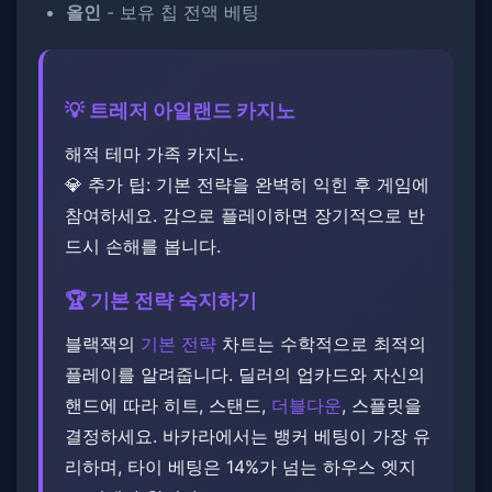
올인
- 보유 칩 전액 베팅
💡 트레저 아일랜드 카지노
해적 테마 가족 카지노.
💎 추가 팁: 기본 전략을 완벽히 익힌 후 게임에
참여하세요. ​감으로 플레이하면 장기적으로 반
드시 손해를 봅니다.
🏆 기본 전략 숙지하기
블랙잭의
기본 전략
차트는 수학적으로 최적의
플레이를 알려줍니다. 딜러의 업카드와 자신의
핸드에 따라 히트, 스탠드,
더블다운
, 스플릿을
결정하세요. ​​바카라에서는 뱅커 베팅이 가장 유
리하며, 타이 베팅은 14%가 넘는 하우스 엣지