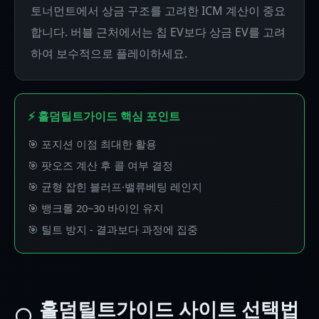
토너먼트에서 상금 구조를 고려한 ICM 계산이 중요
합니다. 버블 근처에서는 칩 EV보다 상금 EV를 고려
하여 보수적으로 플레이하세요.
⚡ 홀덤틸트가이드 핵심 포인트
🎯 포지션 이점 최대한 활용
🎯 팟오즈 계산 후 콜 여부 결정
🎯 균형 잡힌 블러프·밸류베팅 레인지
🎯 뱅크롤 20~30 바이인 유지
🎯 틸트 방지 - 결과보다 과정에 집중
홀덤틸트가이드 사이트 선택법