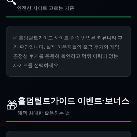
🔍
안전한 사이트 고르는 기준
✅ 홀덤틸트가이드 사이트 검증 방법은 커뮤니티 후
기 확인입니다. 실제 이용자들의 출금 후기와 게임
공정성 후기를 꼼꼼히 확인하고 먹튀 이력이 없는
사이트를 선택하세요.
홀덤틸트가이드 이벤트·보너스
🎁
혜택 최대한 활용하는 법