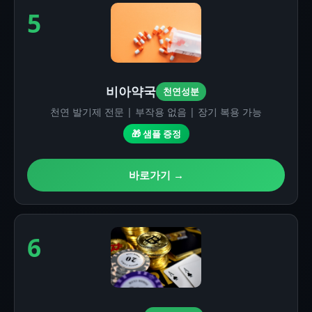
5
비아약국
천연성분
천연 발기제 전문 | 부작용 없음 | 장기 복용 가능
🎁 샘플 증정
바로가기 →
6