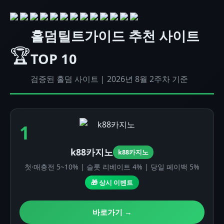
홀덤틸트가이드 추천 사이트
🏆
TOP 10
검증된 홀덤 사이트 | 2026년 8월 2주차 기준
1
k88카지노
k88카지노
첫·매충전 5~10% | 슬롯 리베이트 4% | 당일 페이백 5%
🎁 상시 이벤트
바로가기 →