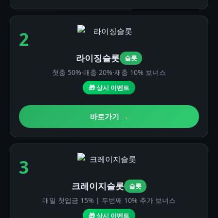
2
라이징슬롯
슬롯
첫충 50%·매충 20%·재충 10% 보너스
🎁 상시 이벤트
바로가기 →
3
크레이지슬롯
슬롯
매일 첫입금 15% | 두번째 10% 추가 보너스
🎁 상시 이벤트