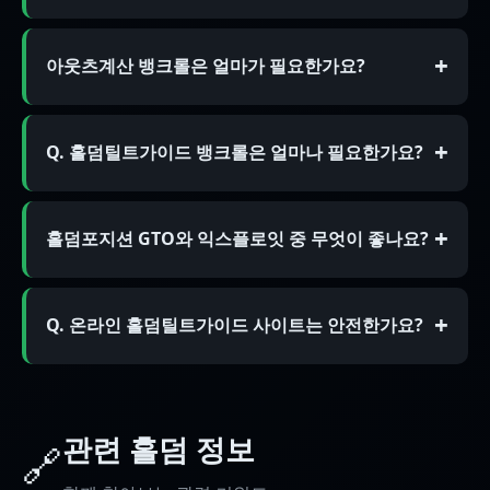
A. 베팅 한도를 설정하고 손실 시 감정적인 추가 베팅
을 피하세요. 문제가 있다면 한국도박문제관리센터
아웃츠계산 뱅크롤은 얼마가 필요한가요?
(☎ 1336)에 상담을 요청하세요.
캐시게임 20~30 바이인, 토너먼트 50~100 바이인이
안전합니다.
Q. 홀덤틸트가이드 뱅크롤은 얼마나 필요한가요?
A. 캐시게임은 최소 20~30 바이인, 토너먼트는
50~100 바이인을 뱅크롤로 유지하는 것을 권장합니
홀덤포지션 GTO와 익스플로잇 중 무엇이 좋나요?
다. 이 기준을 지키면 배드런에도 파산 위험이 없습니
저스테이크에서는 익스플로잇이 더 효과적입니다.
다.
상위 스테이크로 갈수록 GTO가 중요합니다.
Q. 온라인 홀덤틸트가이드 사이트는 안전한가요?
A. 라이선스를 보유하고 독립적인 감사를 받은 사이
트는 안전합니다. 공인 라이선스 보유 여부와 RNG
인증 여부를 확인하세요.
관련 홀덤 정보
🔗