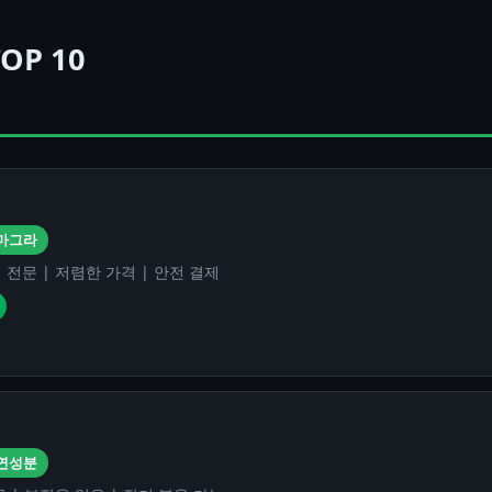
P 10
마그라
전문 | 저렴한 가격 | 안전 결제
연성분