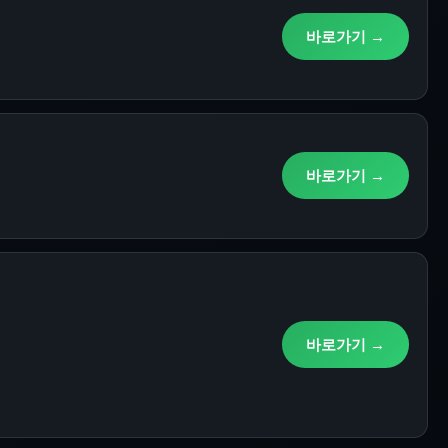
바로가기 →
바로가기 →
바로가기 →