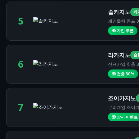
솔카지노
카
5
개인롤링 콤프 0
🎁 가입 쿠폰
라카지노
슬
6
신규가입 첫충 3
🎁 첫충 30%
조이카지노
7
우리계열 조이카
🎁 상시 이벤트