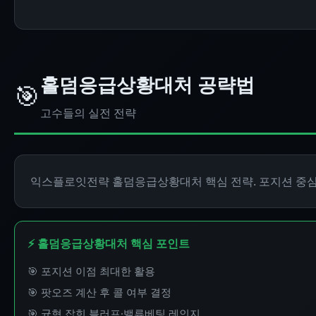
홀덤응급상황대처 공략법
🎯
고수들의 실전 전략
익스플로잇전략 홀덤응급상황대처 핵심 전략. 포지션 중심 플
⚡ 홀덤응급상황대처 핵심 포인트
🎯 포지션 이점 최대한 활용
🎯 팟오즈 계산 후 콜 여부 결정
🎯 균형 잡힌 블러프·밸류베팅 레인지