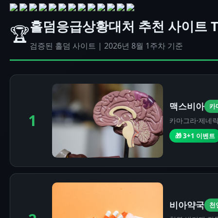
홀덤응급상황대처 추천 사이트 TO
🏆
검증된 홀덤 사이트 | 2026년 8월 1주차 기준
맥스비아
카
1
카마그라·제네릭 
🎁 3+1 이벤트
비아약국
천