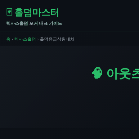
🃏 홀덤마스터
텍사스홀덤 포커 대표 가이드
홈
›
텍사스홀덤
› 홀덤응급상황대처
🧠 아