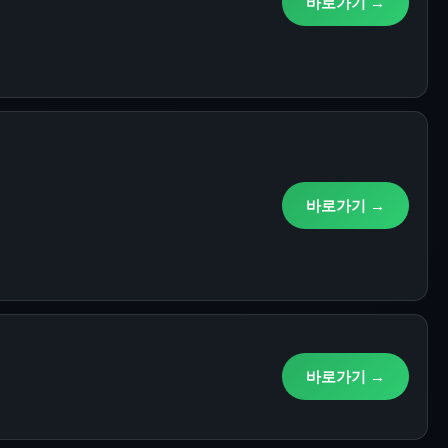
바로가기 →
바로가기 →
바로가기 →