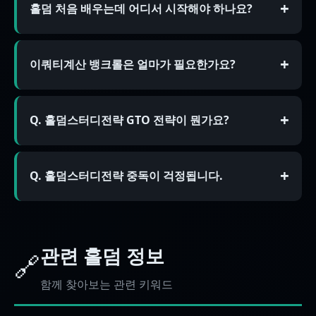
실력 이하의 플레이를 하게 됩니다. 단기 결과에 집착
홀덤 처음 배우는데 어디서 시작해야 하나요?
하지 말고 장기적인 기댓값에 집중하는 것이 중요합
먼저 족보(핸드랭킹)와 기본 규칙을 암기하세요. 그
니다.
다음 프리플랍 핸드 셀렉션(포지션별 오픈 레인지)을
이쿼티계산 뱅크롤은 얼마가 필요한가요?
공부하고, 팟 오즈 계산법을 익히세요. Pokerstars
캐시게임 20~30 바이인, 토너먼트 50~100 바이인이
Play Money로 연습을 추천합니다.
안전합니다.
Q. 홀덤스터디전략 GTO 전략이 뭔가요?
A. 게임이론최적화 전략으로 어떤 상대도 이용할 수
없는 균형 잡힌 전략입니다. 솔버 프로그램을 통해 학
Q. 홀덤스터디전략 중독이 걱정됩니다.
습할 수 있으며 현대 고수 플레이어들의 기본 전략입
A. 베팅 한도를 설정하고 손실 시 감정적인 추가 베팅
니다.
을 피하세요. 문제가 있다면 한국도박문제관리센터
(☎ 1336)에 상담을 요청하세요.
관련 홀덤 정보
🔗
함께 찾아보는 관련 키워드