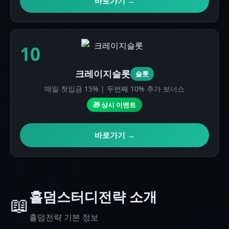
바로가기 →
10
크레이지슬롯
슬롯
매일 첫입금 15% | 두번째 10% 추가 보너스
🎁 상시 이벤트
바로가기 →
홀덤스터디전략 소개
📖
홀덤전략 기본 정보