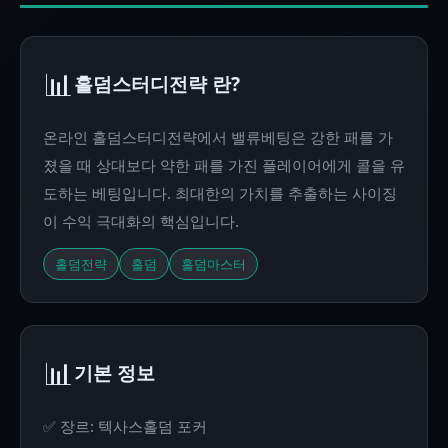
📊
홀덤스터디전략 란?
온라인 홀덤스터디전략에서 밸류베팅은 강한 패를 가
졌을 때 상대보다 약한 패를 가진 플레이어에게 콜을 유
도하는 베팅입니다. 최대한의 가치를 추출하는 사이징
이 수익 극대화의 핵심입니다.
홀덤전략
홀덤
홀덤마스터
📊
기본 정보
✅ 장르: 텍사스홀덤 포커