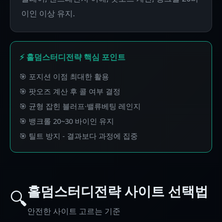
이인 이상 유지.
⚡ 홀덤스터디전략 핵심 포인트
🎯 포지션 이점 최대한 활용
🎯 팟오즈 계산 후 콜 여부 결정
🎯 균형 잡힌 블러프·밸류베팅 레인지
🎯 뱅크롤 20~30 바이인 유지
🎯 틸트 방지 - 결과보다 과정에 집중
홀덤스터디전략 사이트 선택법
🔍
안전한 사이트 고르는 기준