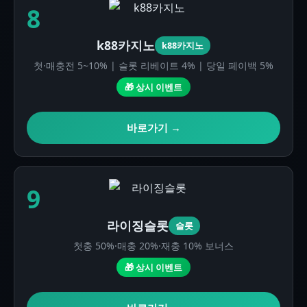
8
k88카지노
k88카지노
첫·매충전 5~10% | 슬롯 리베이트 4% | 당일 페이백 5%
🎁 상시 이벤트
바로가기 →
9
라이징슬롯
슬롯
첫충 50%·매충 20%·재충 10% 보너스
🎁 상시 이벤트