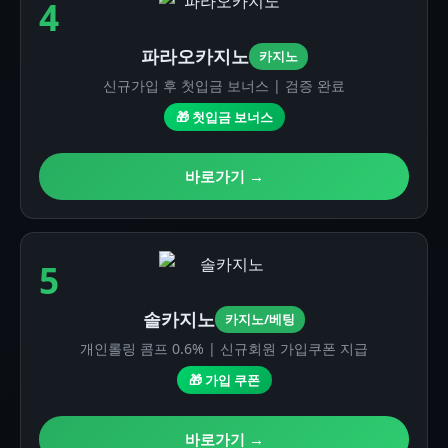
4
파라오카지노
카지노
신규가입 후 첫입금 보너스 | 검증 완료
🎁 첫입금 보너스
바로가기 →
5
솔카지노
카지노/베팅
개인롤링 콤프 0.6% | 신규회원 가입쿠폰 지급
🎁 가입 쿠폰
바로가기 →