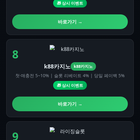
🎁 상시 이벤트
바로가기 →
8
k88카지노
k88카지노
첫·매충전 5~10% | 슬롯 리베이트 4% | 당일 페이백 5%
🎁 상시 이벤트
바로가기 →
9