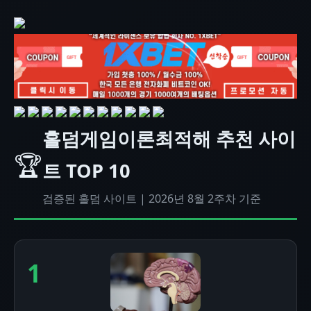
홀덤게임이론최적해 추천 사이
🏆
트 TOP 10
검증된 홀덤 사이트 | 2026년 8월 2주차 기준
1