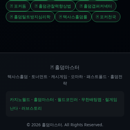
🃏 포커돔
🃏 홀덤관찰력향상법
🃏 홀덤갭퍼커넥터
🃏 홀덤틸트방지심리학
🃏 텍사스홀덤룰
🃏 포커천국
🃏 홀덤마스터
텍사스홀덤 · 토너먼트 · 캐시게임 · 오마하 · 패스트폴드 · 홀덤전
략
카지노월드
·
홀덤마스터
·
월드코인러
·
무한배팅맵
·
릴게임
난다
·
러브스토리
© 2026 홀덤마스터. All Rights Reserved.