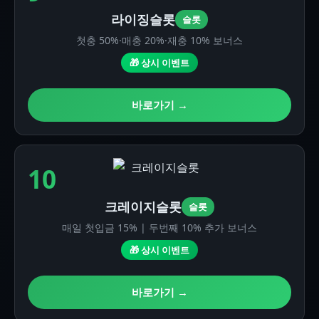
라이징슬롯
슬롯
첫충 50%·매충 20%·재충 10% 보너스
🎁 상시 이벤트
바로가기 →
10
크레이지슬롯
슬롯
매일 첫입금 15% | 두번째 10% 추가 보너스
🎁 상시 이벤트
바로가기 →