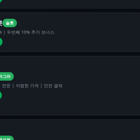
롯
슬롯
% | 두번째 10% 추가 보너스
마그라
전문 | 저렴한 가격 | 안전 결제
연성분