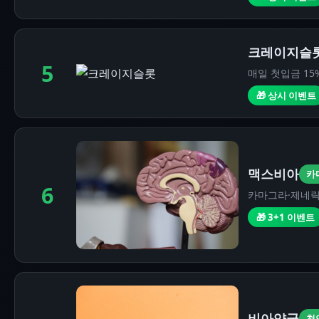
크레이지슬
5
매일 첫입금 15
🎁 상시 이벤트
맥스비아
카
6
카마그라·제네릭 
🎁 3+1 이벤트
비아약국
천