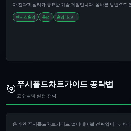
다 전략과 심리가 중요한 기술 게임입니다. 올바른 방법으로 
텍사스홀덤
홀덤
홀덤마스터
푸시폴드차트가이드 공략법
🎯
고수들의 실전 전략
온라인 푸시폴드차트가이드 멀티테이블 전략입니다. 여러 