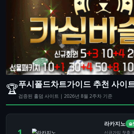
푸시폴드차트가이드 추천 사이트 T
🏆
검증된 홀덤 사이트 | 2026년 8월 2주차 기준
라카지노
슬
1
신규가입 첫충 3