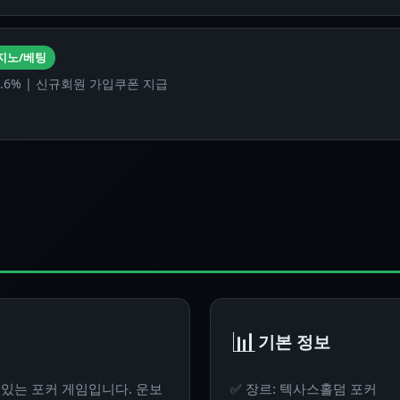
지노/베팅
.6% | 신규회원 가입쿠폰 지급
📊
기본 정보
인기있는 포커 게임입니다. 운보
✅ 장르: 텍사스홀덤 포커