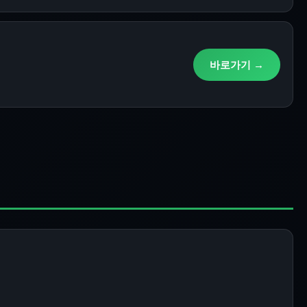
바로가기 →