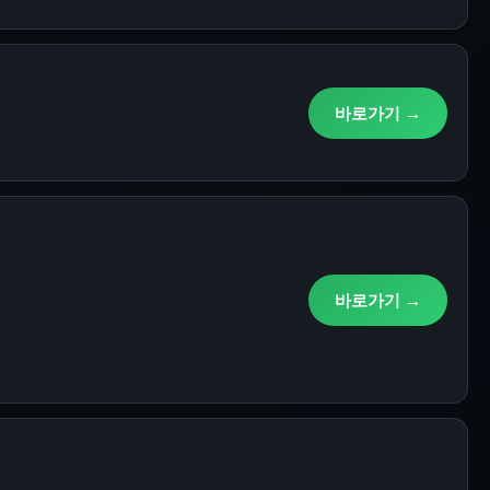
바로가기 →
바로가기 →