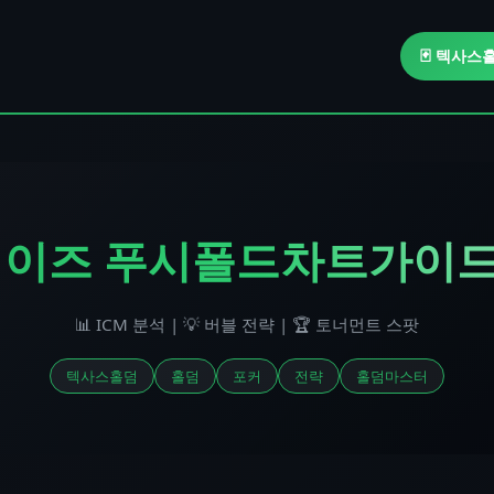
🃏 텍사스
크레이즈 푸시폴드차트가이드
📊 ICM 분석 | 💡 버블 전략 | 🏆 토너먼트 스팟
텍사스홀덤
홀덤
포커
전략
홀덤마스터