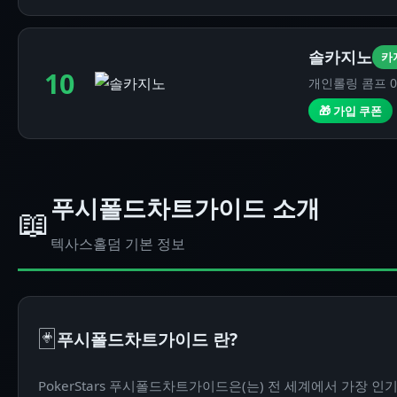
솔카지노
카
10
개인롤링 콤프 0
🎁 가입 쿠폰
푸시폴드차트가이드 소개
📖
텍사스홀덤 기본 정보
🃏
푸시폴드차트가이드 란?
PokerStars 푸시폴드차트가이드은(는) 전 세계에서 가장 