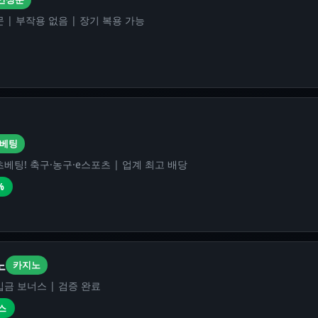
 | 부작용 없음 | 장기 복용 가능
베팅
베팅! 축구·농구·e스포츠 | 업계 최고 배당
%
노
카지노
금 보너스 | 검증 완료
스