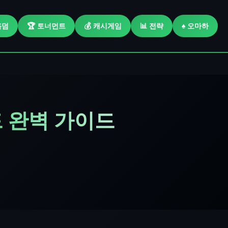
홀덤
🏆 토너먼트
💰 캐시게임
📊 전략
♠️ 오마하
 완벽 가이드