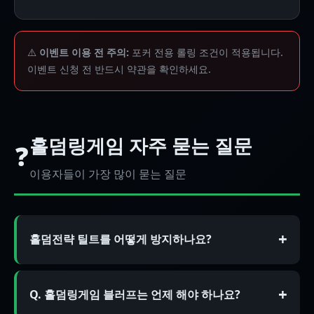
⚠️
이벤트 이용 전 주의:
포커 전용 롤링 조건이 적용됩니다.
이벤트 신청 전 반드시 약관을 확인하세요.
홀덤링게임 자주 묻는 질문
❓
이용자들이 가장 많이 묻는 질문
홀덤전략 틸트를 어떻게 방지하나요?
3 바이인 손실 시 세션 종료, 배드비트 후 즉시 휴식,
결과보다 의사결정에 집중하세요.
Q. 홀덤링게임 블러프는 언제 해야 하나요?