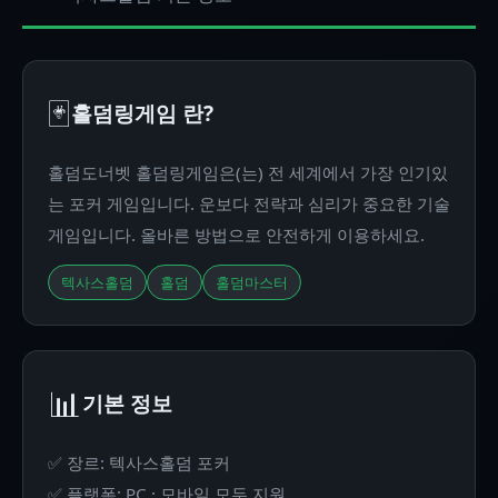
🃏
홀덤링게임 란?
홀덤도너벳 홀덤링게임은(는) 전 세계에서 가장 인기있
는 포커 게임입니다. 운보다 전략과 심리가 중요한 기술
게임입니다. 올바른 방법으로 안전하게 이용하세요.
텍사스홀덤
홀덤
홀덤마스터
📊
기본 정보
✅ 장르: 텍사스홀덤 포커
✅ 플랫폼: PC · 모바일 모두 지원