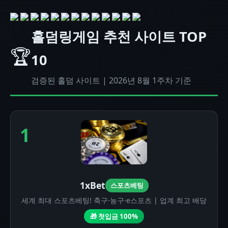
홀덤링게임 추천 사이트 TOP
🏆
10
검증된 홀덤 사이트 | 2026년 8월 1주차 기준
1
1xBet
스포츠베팅
세계 최대 스포츠베팅! 축구·농구·e스포츠 | 업계 최고 배당
🎁 첫입금 100%