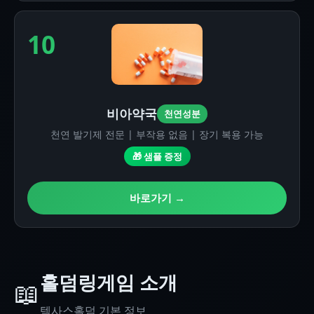
10
비아약국
천연성분
천연 발기제 전문 | 부작용 없음 | 장기 복용 가능
🎁 샘플 증정
바로가기 →
홀덤링게임 소개
📖
텍사스홀덤 기본 정보