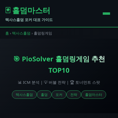
🃏 홀덤마스터
텍사스홀덤 포커 대표 가이드
홈
›
텍사스홀덤
› 홀덤링게임
🎯 PioSolver 홀덤링게임 추천
TOP10
📊 ICM 분석 | 💡 버블 전략 | 🏆 토너먼트 스팟
텍사스홀덤
홀덤
포커
전략
홀덤마스터