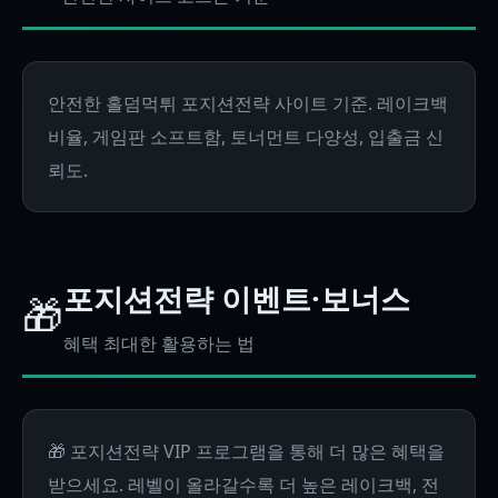
안전한 홀덤먹튀 포지션전략 사이트 기준. 레이크백
비율, 게임판 소프트함, 토너먼트 다양성, 입출금 신
뢰도.
포지션전략 이벤트·보너스
🎁
혜택 최대한 활용하는 법
🎁 포지션전략 VIP 프로그램을 통해 더 많은 혜택을
받으세요. 레벨이 올라갈수록 더 높은 레이크백, 전