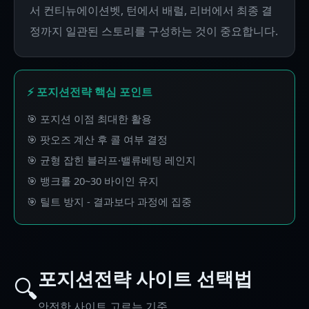
서 컨티뉴에이션벳, 턴에서 배럴, 리버에서 최종 결
정까지 일관된 스토리를 구성하는 것이 중요합니다.
⚡ 포지션전략 핵심 포인트
🎯 포지션 이점 최대한 활용
🎯 팟오즈 계산 후 콜 여부 결정
🎯 균형 잡힌 블러프·밸류베팅 레인지
🎯 뱅크롤 20~30 바이인 유지
🎯 틸트 방지 - 결과보다 과정에 집중
포지션전략 사이트 선택법
🔍
안전한 사이트 고르는 기준