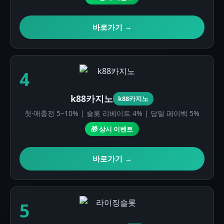
바로가기 →
4
k88카지노
k88카지노
첫·매충전 5~10% | 슬롯 리베이트 4% | 당일 페이백 5%
🎁 상시 이벤트
바로가기 →
5