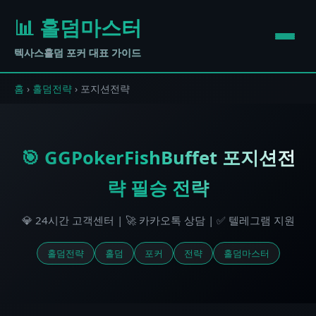
📊 홀덤마스터
텍사스홀덤 포커 대표 가이드
홈
›
홀덤전략
› 포지션전략
🎯 GGPokerFishBuffet 포지션전
략 필승 전략
💎 24시간 고객센터 | 🚀 카카오톡 상담 | ✅ 텔레그램 지원
홀덤전략
홀덤
포커
전략
홀덤마스터