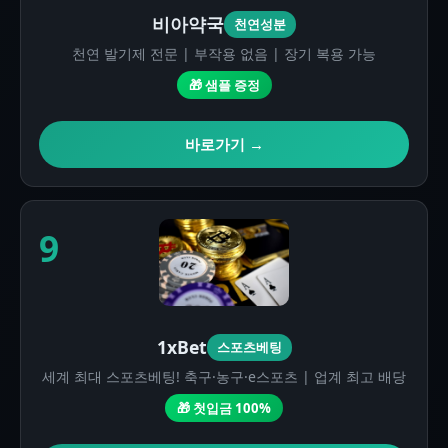
비아약국
천연성분
천연 발기제 전문 | 부작용 없음 | 장기 복용 가능
🎁 샘플 증정
바로가기 →
9
1xBet
스포츠베팅
세계 최대 스포츠베팅! 축구·농구·e스포츠 | 업계 최고 배당
🎁 첫입금 100%