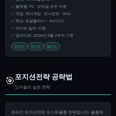
✅ 플랫폼: PC · 모바일 모두 지원
✅ 게임: 캐시게임 · 토너먼트 · SNG
✅ 족보: 로얄플러시 ~ 하이카드
✅ 라이브 딜러: 지원
✅ 업데이트: 2026년 8월 2주차 기준
포지션
팟오즈
블러프
포지션전략 공략법
🎯
고수들의 실전 전략
온라인 포지션전략 포스트플롭 전략입니다. 플롭에