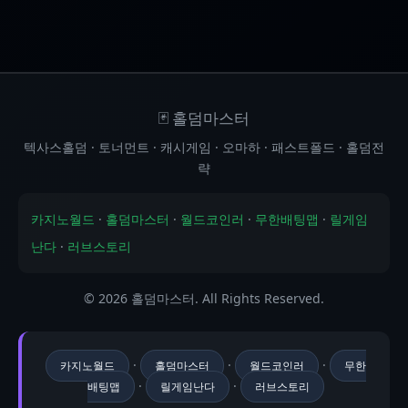
🃏 홀덤마스터
텍사스홀덤 · 토너먼트 · 캐시게임 · 오마하 · 패스트폴드 · 홀덤전
략
카지노월드
·
홀덤마스터
·
월드코인러
·
무한배팅맵
·
릴게임
난다
·
러브스토리
© 2026 홀덤마스터. All Rights Reserved.
·
·
·
카지노월드
홀덤마스터
월드코인러
무한
·
·
배팅맵
릴게임난다
러브스토리