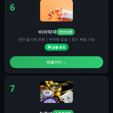
6
비아약국
천연성분
천연 발기제 전문 | 부작용 없음 | 장기 복용 가능
🎁 샘플 증정
바로가기 →
7