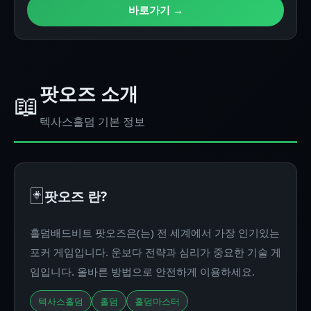
바로가기 →
팟오즈 소개
📖
텍사스홀덤 기본 정보
🃏
팟오즈 란?
홀덤배드비트 팟오즈은(는) 전 세계에서 가장 인기있는
포커 게임입니다. 운보다 전략과 심리가 중요한 기술 게
임입니다. 올바른 방법으로 안전하게 이용하세요.
텍사스홀덤
홀덤
홀덤마스터