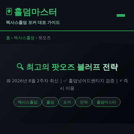
🃏 홀덤마스터
텍사스홀덤 포커 대표 가이드
홈
›
텍사스홀덤
› 팟오즈
🔍 최고의 팟오즈 블러프 전략
📅 2026년 8월 2주차 최신 | ✅ 홀덤넛어드밴티지 검증 | ⚡ 즉
시 이용
텍사스홀덤
홀덤
포커
전략
홀덤마스터