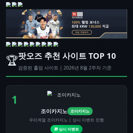
팟오즈 추천 사이트 TOP 10
🏆
검증된 홀덤 사이트 | 2026년 8월 2주차 기준
1
조이카지노
조이카지노
우리계열 조이카지노 | 상시 이벤트 진행
🎁 상시 이벤트