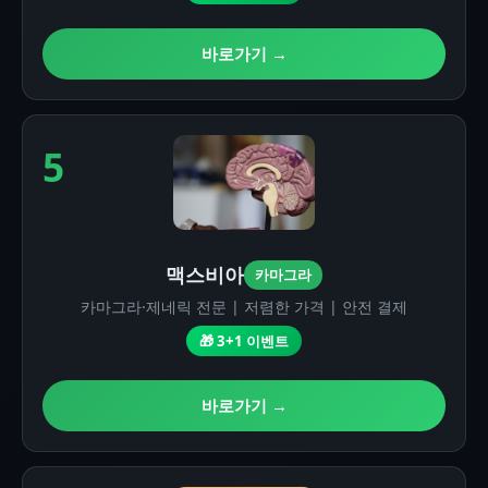
바로가기 →
5
맥스비아
카마그라
카마그라·제네릭 전문 | 저렴한 가격 | 안전 결제
🎁 3+1 이벤트
바로가기 →