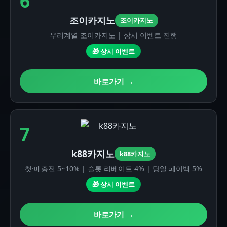
6
조이카지노
조이카지노
우리계열 조이카지노 | 상시 이벤트 진행
🎁 상시 이벤트
바로가기 →
7
k88카지노
k88카지노
첫·매충전 5~10% | 슬롯 리베이트 4% | 당일 페이백 5%
🎁 상시 이벤트
바로가기 →