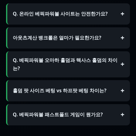
Q. 온라인 베픽파워볼 사이트는 안전한가요?
A. 라이선스를 보유하고 독립적인 감사를 받은 사이
트는 안전합니다. 공인 라이선스 보유 여부와 RNG
아웃츠계산 뱅크롤은 얼마가 필요한가요?
인증 여부를 확인하세요.
캐시게임 20~30 바이인, 토너먼트 50~100 바이인이
Q. 베픽파워볼 오마하 홀덤과 텍사스 홀덤의 차이
안전합니다.
는?
A. 오마하(PLO)는 4장의 홀카드가 주어지며 반드시
홀카드 2장과 커뮤니티 카드 3장을 조합해야 합니다.
홀덤 팟 사이즈 베팅 vs 하프팟 베팅 차이는?
텍사스보다 강한 핸드가 자주 나와 더 큰 팟이 형성됩
팟 사이즈 베팅은 폴드 에쿼티가 크고 강한 핸드처럼
니다.
보입니다. 하프팟은 블러프 캐처를 좋은 가격에 콜하
Q. 베픽파워볼 패스트폴드 게임이 뭔가요?
게 만들고 팟을 키우지 않습니다. 보드 텍스처와 상대
A. 폴드하면 즉시 새로운 테이블과 핸드로 이동하는
레인지에 따라 선택하세요.