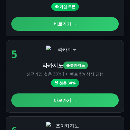
🎁 가입 쿠폰
바로가기 →
5
라카지노
슬롯카지노
신규가입 첫충 30% | 이벤트 5% 상시 진행
🎁 첫충 30%
바로가기 →