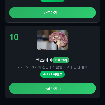
바로가기 →
10
맥스비아
카마그라
카마그라·제네릭 전문 | 저렴한 가격 | 안전 결제
🎁 3+1 이벤트
바로가기 →