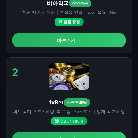
비아약국
천연성분
천연 발기제 전문 | 부작용 없음 | 장기 복용 가능
🎁 샘플 증정
바로가기 →
2
1xBet
스포츠베팅
세계 최대 스포츠베팅! 축구·농구·e스포츠 | 업계 최고 배당
🎁 첫입금 100%