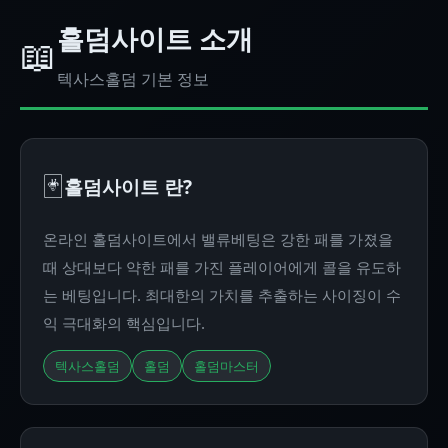
홀덤사이트 소개
📖
텍사스홀덤 기본 정보
🃏
홀덤사이트 란?
온라인 홀덤사이트에서 밸류베팅은 강한 패를 가졌을
때 상대보다 약한 패를 가진 플레이어에게 콜을 유도하
는 베팅입니다. 최대한의 가치를 추출하는 사이징이 수
익 극대화의 핵심입니다.
텍사스홀덤
홀덤
홀덤마스터