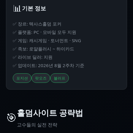
📊
기본 정보
✅ 장르: 텍사스홀덤 포커
✅ 플랫폼: PC · 모바일 모두 지원
✅ 게임: 캐시게임 · 토너먼트 · SNG
✅ 족보: 로얄플러시 ~ 하이카드
✅ 라이브 딜러: 지원
✅ 업데이트: 2026년 8월 2주차 기준
포지션
팟오즈
블러프
홀덤사이트 공략법
🎯
고수들의 실전 전략