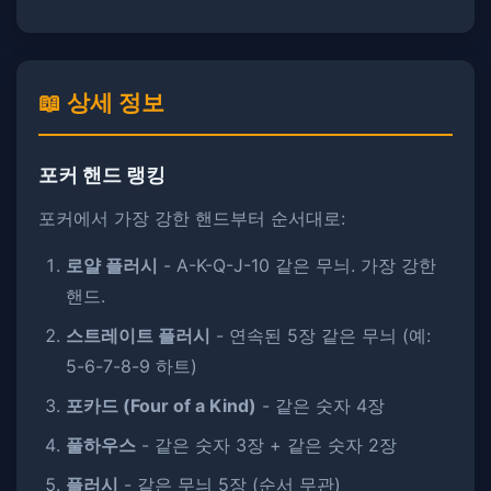
📖 상세 정보
포커 핸드 랭킹
포커에서 가장 강한 핸드부터 순서대로:
로얄 플러시
- A-K-Q-J-10 같은 무늬. 가장 강한
핸드.
스트레이트 플러시
- 연속된 5장 같은 무늬 (예:
5-6-7-8-9 하트)
포카드 (Four of a Kind)
- 같은 숫자 4장
풀하우스
- 같은 숫자 3장 + 같은 숫자 2장
플러시
- 같은 무늬 5장 (순서 무관)