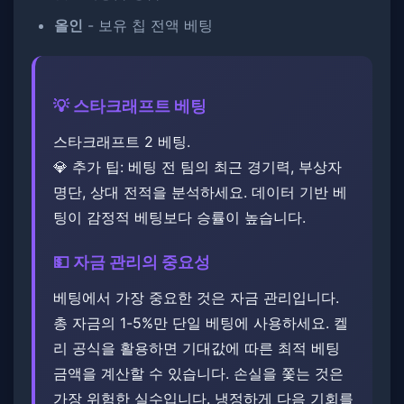
올인
- 보유 칩 전액 베팅
💡 스타크래프트 베팅
스타크래프트 2 베팅.
💎 추가 팁: 베팅 전 팀의 최근 경기력, 부상자
명단, 상대 전적을 분석하세요. 데이터 기반 베
팅이 감정적 베팅보다 승률이 높습니다.
💵 자금 관리의 중요성
베팅에서 가장 중요한 것은 자금 관리입니다.
총 자금의 1-5%만 단일 베팅에 사용하세요. ​​켈
리 공식을 활용하면 기대값에 따른 최적 베팅
금액을 계산할 수 있습니다. ​​손실을 쫓는 것은
가장 위험한 실수입니다. ​냉정하게 다음 기회를