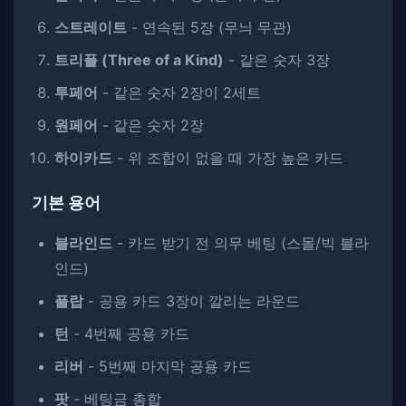
스트레이트
- 연속된 5장 (무늬 무관)
트리플 (Three of a Kind)
- 같은 숫자 3장
투페어
- 같은 숫자 2장이 2세트
원페어
- 같은 숫자 2장
하이카드
- 위 조합이 없을 때 가장 높은 카드
기본 용어
블라인드
- 카드 받기 전 의무 베팅 (스몰/빅 블라
인드)
플랍
- 공용 카드 3장이 깔리는 라운드
턴
- 4번째 공용 카드
리버
- 5번째 마지막 공용 카드
팟
- 베팅금 총합