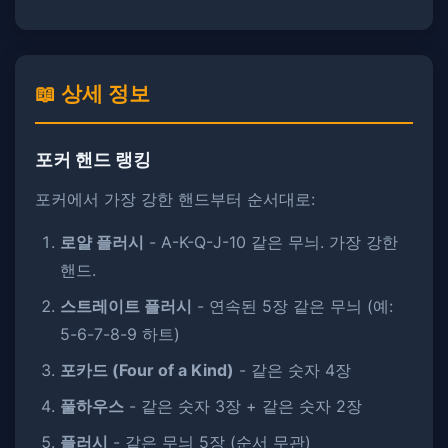
📖 상세 정보
포커 핸드 랭킹
포커에서 가장 강한 핸드부터 순서대로:
로얄 플러시
- A-K-Q-J-10 같은 무늬. 가장 강한
핸드.
스트레이트 플러시
- 연속된 5장 같은 무늬 (예:
5-6-7-8-9 하트)
포카드 (Four of a Kind)
- 같은 숫자 4장
풀하우스
- 같은 숫자 3장 + 같은 숫자 2장
플러시
- 같은 무늬 5장 (순서 무관)