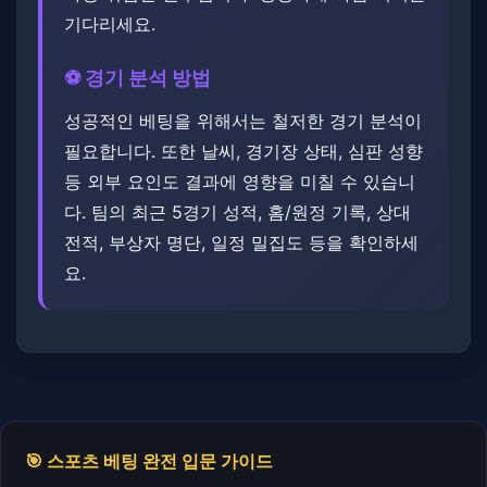
기다리세요.
⚽ 경기 분석 방법
성공적인 베팅을 위해서는 철저한 경기 분석이
필요합니다. ​또한 날씨, 경기장 상태, 심판 성향
등 외부 요인도 결과에 영향을 미칠 수 있습니
다. 팀의 최근 5경기 성적, 홈/원정 기록, 상대
전적, 부상자 명단, 일정 밀집도 등을 확인하세
요.
🎯 스포츠 베팅 완전 입문 가이드