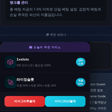
뱅크롤 관리
총 베팅 자금의 1-5% 이하로 단일 베팅 설정. 감정적 베팅과
손실 추격은 파산의 지름길입니다.
🎁 추천 파트너
🎰 오늘의 추천 카지노
다인카지노
- 온라인카지노
신규가입 후 첫입금 보너스 지급.
1xslots
🎲
200
🎁 롤링조건 500%
스핀
200 프리스핀 | 월요일 100%
라이징슬롯
🚀
첫충
·
바카라 내추럴 | 2026 완벽 가이드 - 홀덤마스터
50%
Amazon Queen
첫충 50% | 매충 20% | 재충 10%
·
WMS | 릴게임난다
타오르 드문부작용 | 러브스토리 - ED 전문 정보
·
·
Payment Guide 139 | 카지노 가이드 | 카지노월드
Game Guide
비아그라후불제
비아그라선불제
·
174 | 카지노 가이드 | 카지노월드
캐주얼 플레이어 가이드 | 릴게임난
·
·
다
Ucl 분석 #7 - 무한배팅맵
Game Guide 33 | 카지노 가이드