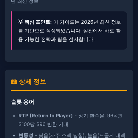
년 최신 정보
💡 핵심 포인트:
이 가이드는 2026년 최신 정보
를 기반으로 작성되었습니다. ​​실전에서 바로 활
용 가능한 전략과 팁을 선사합니다.
📖 상세 정보
슬롯 용어
RTP (Return to Player)
- 장기 환수율. 96%면
$100당 $96 반환 기대
변동성
- 낮음(자주 소액 당첨), 높음(드물게 대액