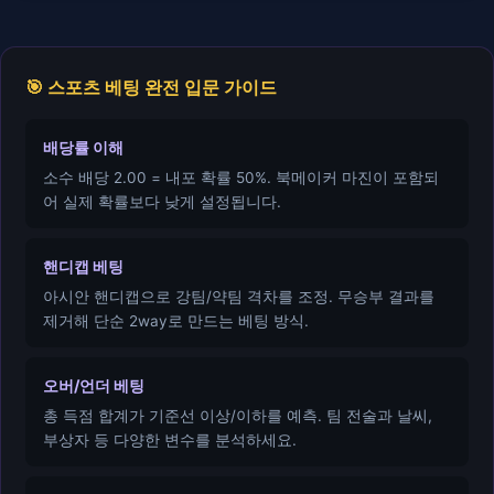
🎯 스포츠 베팅 완전 입문 가이드
배당률 이해
소수 배당 2.00 = 내포 확률 50%. 북메이커 마진이 포함되
어 실제 확률보다 낮게 설정됩니다.
핸디캡 베팅
아시안 핸디캡으로 강팀/약팀 격차를 조정. 무승부 결과를
제거해 단순 2way로 만드는 베팅 방식.
오버/언더 베팅
총 득점 합계가 기준선 이상/이하를 예측. 팀 전술과 날씨,
부상자 등 다양한 변수를 분석하세요.