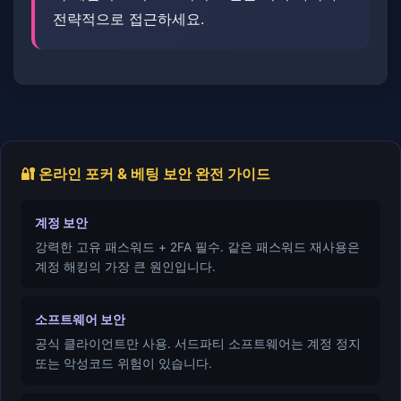
전략적으로 접근하세요.
🔐 온라인 포커 & 베팅 보안 완전 가이드
계정 보안
강력한 고유 패스워드 + 2FA 필수. 같은 패스워드 재사용은
계정 해킹의 가장 큰 원인입니다.
소프트웨어 보안
공식 클라이언트만 사용. 서드파티 소프트웨어는 계정 정지
또는 악성코드 위험이 있습니다.