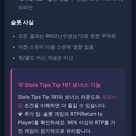
이라인
슬롯 사실
모든 결과는 RNG(난수생성기)로 완전 무작위
이전 스핀이 다음 스핀에 영향 없음
핫/콜드 머신 개념은 미신
💡 Slots Tips Tip 191 보너스 기능
Slots Tips Tip 191의 보너스 라운드와
프리스
핀
조건을 이해하면 더 즐길 수 있습니다.
💎 추가 팁: 슬롯 게임의 RTP(Return to
Player)를 확인하세요. ​​96% 이상의 RTP를 가
진 게임이 장기적으로 유리합니다.