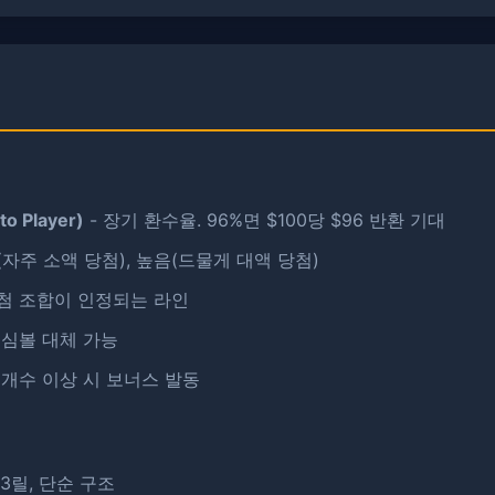
to Player)
- 장기 환수율. ​96%면 $100당 $96 반환 기대
(자주 소액 당첨), 높음(드물게 대액 당첨)
당첨 조합이 인정되는 라인
 심볼 대체 가능
 개수 이상 시 보너스 발동
 3릴, 단순 구조