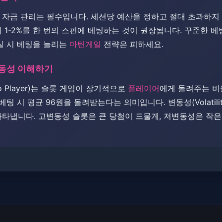
 자금 관리는 필수입니다. 세션당 예산을 정하고 절대 초과하지 
 1-2%를 한 번의 스핀에 베팅하는 것이 권장됩니다. 꾸준한 베
 손실 시 베팅을 늘리는
마틴게일
전략은 피하세요.
 변동성 이해하기
n to Player)는 슬롯 게임이 장기적으로
플레이어
에게 돌려주는 비
 베팅 시 평균 96원을 돌려받는다는 의미입니다. ​변동성(Volatili
나타냅니다. ​고변동성 슬롯은 큰 당첨이 드물게, 저변동성은 작은