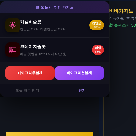
🎰 오늘의 추천 카지노
1xBet
비바카지노
- 스포츠베팅
세계 최대 스포츠베팅! 축구,농구,e스포츠. 업계
신규가입 후 첫
카심바슬롯
🌟
첫입금
최고 배당.
🎁 롤링조건 5
20%
첫입금 20% | 매일첫입금 20%
🎁 첫입금100%(최대€130)
크레이지슬롯
🎰
매일
15%
매일 첫입금 15% (최대 50만원)
비아그라후불제
비아그라선불제
오늘 하루 닫기
닫기