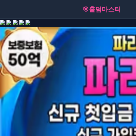
🎯
홀덤마스터