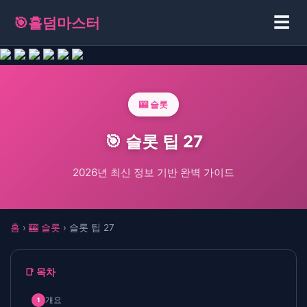
☰
🎯
홀덤마스터
🎰 슬롯
🎯 슬롯 팁 27
2026년 최신 정보 기반 완벽 가이드
홈
›
🎰 슬롯
› 슬롯 팁 27
📑 목차
개요
1