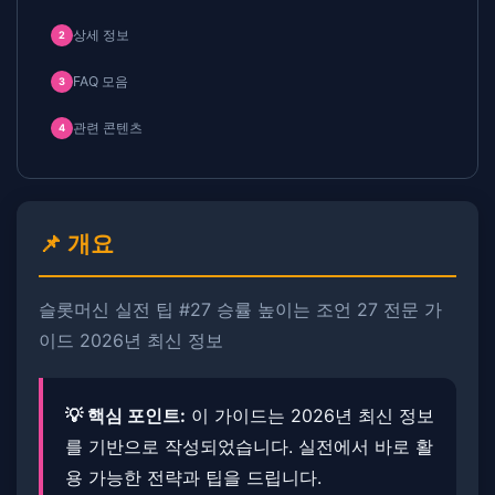
상세 정보
2
FAQ 모음
3
관련 콘텐츠
4
📌 개요
슬롯머신 실전 팁 #27 승률 높이는 조언 27 전문 가
이드 2026년 최신 정보
💡 핵심 포인트:
이 가이드는 2026년 최신 정보
를 기반으로 작성되었습니다. ​실전에서 바로 활
용 가능한 전략과 팁을 드립니다.