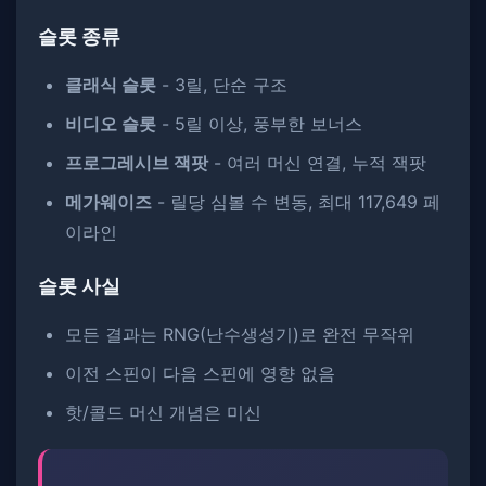
슬롯 종류
클래식 슬롯
- 3릴, 단순 구조
비디오 슬롯
- 5릴 이상, 풍부한 보너스
프로그레시브 잭팟
- 여러 머신 연결, 누적 잭팟
메가웨이즈
- 릴당 심볼 수 변동, 최대 117,649 페
이라인
슬롯 사실
모든 결과는 RNG(난수생성기)로 완전 무작위
이전 스핀이 다음 스핀에 영향 없음
핫/콜드 머신 개념은 미신