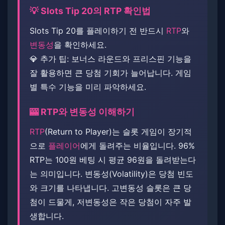
💡 Slots Tip 20의 RTP 확인법
Slots Tip 20를 플레이하기 전 반드시
RTP
와
변동성
을 확인하세요.
💎 추가 팁: 보너스 라운드와 프리스핀 기능을
잘 활용하면 큰 당첨 기회가 늘어납니다. 게임
별 특수 기능을 미리 파악하세요.
🎰 RTP와 변동성 이해하기
RTP
(Return to Player)는 슬롯 게임이 장기적
으로
플레이어
에게 돌려주는 비율입니다. ​96%
RTP는 100원 베팅 시 평균 96원을 돌려받는다
는 의미입니다. ​​변동성(Volatility)은 당첨 빈도
와 크기를 나타냅니다. 고변동성 슬롯은 큰 당
첨이 드물게, 저변동성은 작은 당첨이 자주 발
생합니다.