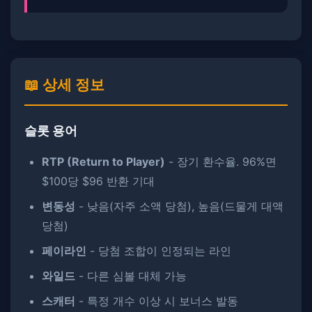
📖 상세 정보
슬롯 용어
RTP (Return to Player)
- 장기 환수율. ​​96%면
$100당 $96 반환 기대
변동성
- 낮음(자주 소액 당첨), 높음(드물게 대액
당첨)
페이라인
- 당첨 조합이 인정되는 라인
와일드
- 다른 심볼 대체 가능
스캐터
- 특정 개수 이상 시 보너스 발동