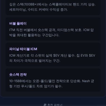
깊은 스택(100BB+)에서는 스펙큘레이티브 핸드 가치 상승.
세트마이닝, 수티드 커넥터 수익성 증가.
버블 플레이
ITM 직전 버블에서 숏스택 공격, 미디엄스택 보호. ICM 압
박을 최대한 활용하는 구간입니다.
파이널 테이블 ICM
ICM 계산기로 각 스팟의 실제 $EV 계산 필수. 칩 EV와 $EV
의 차이가 극적으로 벌어지는 구간.
숏스택 전략
10-15BB에서는 오픈-폴드/올인 전략으로 단순화. Nash 균
형 기반 푸시/폴드 차트 암기가 필수.
🎁 추천 파트너