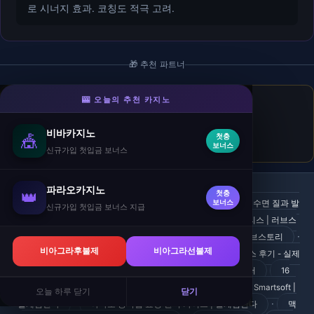
로 시너지 효과. 코칭도 적극 고려.
🎁 추천 파트너
🎰 오늘의 추천 카지노
카심바슬롯
- 슬롯
첫입금 20% · 매일첫입금 +5% · 10년 무사고.
비바카지노
🎪
첫충
🎁 첫입금 20%
보너스
신규가입 첫입금 보너스
파라오카지노
👑
첫충
· ·
야일라 약국 가격 | 러브스토리 2026 - 전문 ED 정보
보너스
수면 질과 발
신규가입 첫입금 보너스 지급
·
기력 | 러브스토리 2026 - 전문 ED 정보
팔팔정 vs 시알리스 | 러브스
·
·
토리 2026 - 전문 ED 정보
Obesity 환자 Palpal Safe | 러브스토리
비아그라후불제
비아그라선불제
·
Strategy Tip 93 | 카지노 가이드 | 카지노월드
비고렉스 후기 - 실제
·
사용자 후기 | 러브스토리 2026
구구정 패치 - 비아센터
16
·
Points - 베팅 가이드 2026 #06E - 무한배팅맵
Super Ss Smartsoft |
오늘 하루 닫기
닫기
·
·
릴게임난다
야마토 공략법 요령 완벽 가이드 | 릴게임난다
맥