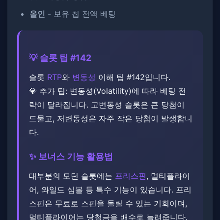
올인
- 보유 칩 전액 베팅
💡 슬롯 팁 #142
슬롯
RTP
와
변동성
이해 팁 #142입니다.
💎 추가 팁: 변동성(Volatility)에 따라 베팅 전
략이 달라집니다. 고변동성 슬롯은 큰 당첨이
드물고, 저변동성은 자주 작은 당첨이 발생합니
다.
✨ 보너스 기능 활용법
대부분의 모던 슬롯에는
프리스핀
, 멀티플라이
어, 와일드 심볼 등 특수 기능이 있습니다. ​​프리
스핀은 무료로 스핀을 돌릴 수 있는 기회이며,
멀티플라이어는 당첨금을 배수로 늘려줍니다.