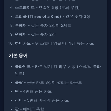
스트레이트
- 연속된 5장 (무늬 무관)
트리플 (Three of a Kind)
- 같은 숫자 3장
투페어
- 같은 숫자 2장이 2세트
원페어
- 같은 숫자 2장
하이카드
- 위 조합이 없을 때 가장 높은 카드
기본 용어
블라인드
- 카드 받기 전 의무 베팅 (스몰/빅 블라
인드)
플랍
- 공용 카드 3장이 깔리는 라운드
턴
- 4번째 공용 카드
리버
- 5번째 마지막 공용 카드
팟
- 베팅금 총합