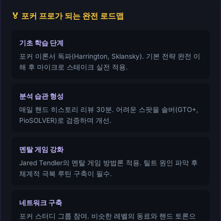
🏅 포커 프로가 되는 완전 로드맵
기초 학습 단계
포커 이론서 독파(Harrington, Sklansky). 기본 전략 완전 이
해 후 마이크로 스테이크 실전 적용.
분석 습관 형성
매일 핸드 히스토리 리뷰 30분. 어려운 스팟을 솔버(GTO+,
PioSOLVER)로 검증하며 개선.
멘탈 게임 강화
Jared Tendler의 멘탈 게임 방법론 적용. 틸트 원인 파악 후
체계적 극복 루틴 구축이 필수.
네트워크 구축
포커 스터디 그룹 참여. 비슷한 레벨의 동료와 핸드 토론으