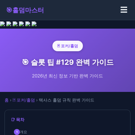
☰
🎯
홀덤마스터
🃏 포커/홀덤
🎯 슬롯 팁 #129 완벽 가이드
2026년 최신 정보 기반 완벽 가이드
홈
›
🃏 포커/홀덤
› 텍사스 홀덤 규칙 완벽 가이드
📑 목차
개요
1