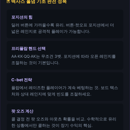
🃏 텍사스 홀덤 기초 완전 정복
포지션의 힘
딜러 버튼에 가까울수록 유리. 버튼·컷오프 포지션에서 더
넓은 레인지로 공격적 플레이가 가능합니다.
프리플랍 핸드 선택
AA·KK·QQ·AK는 무조건 3벳. 포지션에 따라 오픈 레인지를
조절하는 것이 기본입니다.
C-bet 전략
플랍에서 레이즈한 플레이어가 계속 베팅하는 것. 보드 텍스
처와 상대 레인지에 맞게 빈도를 조절하세요.
팟 오즈 계산
콜 결정 전 팟 오즈와 아웃츠 확률을 비교. 수학적으로 유리
한 상황에서만 콜하는 것이 장기 수익의 핵심.