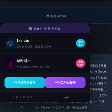
🎁 추천 파트너
🎰 오늘의 추천 카지노
솔카지노
- 카지노/베팅
개인롤링 콤프 0.6% · 신규회원 가입쿠폰 지급.
1xslots
🎲
200
🎁 신규 가입쿠폰
스핀
200 프리스핀 | 월요일 100%
라카지노
🃏
첫충
·
신혼여행 ED 대처 | 러브스토리 2026 - 전문 ED 정보
30%
센포스 6개월
첫충 30% | 이벤트 5% 진행
·
·
- 비아센터
Lucky Dolphin 아마틱 | 릴게임난다
Game Guide
·
317 | 카지노 가이드 | 카지노월드
Hwaseong 24H Pharmacy | 러브스
비아그라선불제
비아그라선불제
·
토리
2024년 Best Ed Drug | 러브스토리
Prop Betting - 베팅 가
·
이드 2026 #06C - 무한배팅맵
West-ham 선수 #16 - 무한배팅맵
·
·
2026
파워그라 부작용관리 | 러브스토리 - ED 전문 정보
2 17 -
오늘 하루 닫기
닫기
·
베팅 가이드 2026 #B7B - 무한배팅맵
메갈리스 하루종일 - 비아센
·
터
Can I Take 비아그라 At 25 | 러브스토리