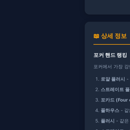
📖 상세 정보
포커 핸드 랭킹
포커에서 가장 강
로얄 플러시
-
스트레이트 
포카드 (Four o
풀하우스
- 같
플러시
- 같은