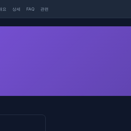
개요
상세
FAQ
관련