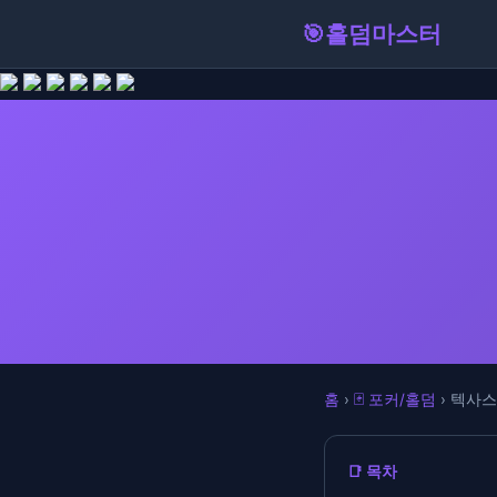
🎯
홀덤마스터
홈
›
🃏 포커/홀덤
› 텍사스
📑 목차