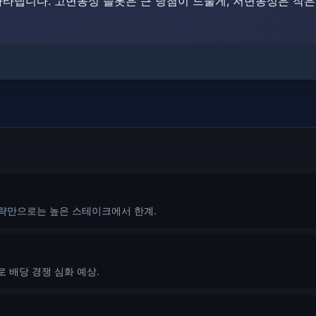
나타냅니다. 고변동성 슬롯은 큰 당첨이 드물게, 저변동성은 작은
전략만으로는 높은 스테이크에서 한계.
 배당 경쟁 심화 예상.