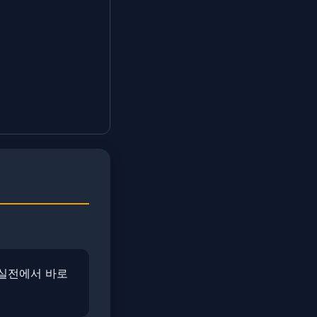
​실전에서 바로