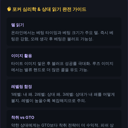
🧠 포커 심리학 & 상대 읽기 완전 가이드
텔 읽기
온라인에서는 베팅 타이밍과 베팅 크기가 주요 텔. 즉시 베
팅은 강함, 오래 생각 후 베팅은 블러프 가능성.
이미지 활용
타이트 이미지 쌓은 후 블러프 성공률 극대화. 루즈 이미지
에서는 밸류 핸드로 더 많은 콜을 유도 가능.
레벨링 함정
1레벨: 내 패. 2레벨: 상대 패. 3레벨: 상대가 내 패를 어떻게
볼지. 레벨이 높을수록 복잡해지므로 주의.
착취 vs GTO
약한 상대에게는 GTO보다 착취 전략이 더 수익적. 피쉬 상