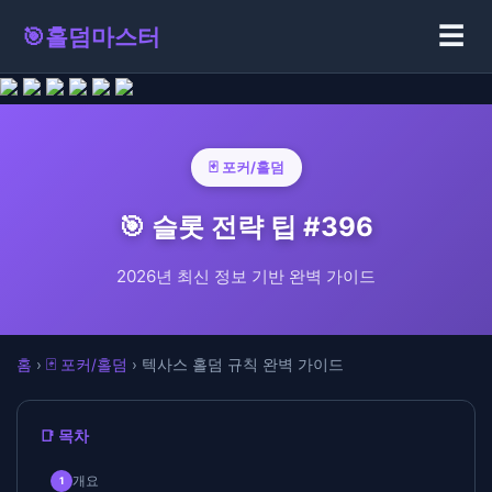
☰
🎯
홀덤마스터
🃏 포커/홀덤
🎯 슬롯 전략 팁 #396
2026년 최신 정보 기반 완벽 가이드
홈
›
🃏 포커/홀덤
› 텍사스 홀덤 규칙 완벽 가이드
📑 목차
개요
1