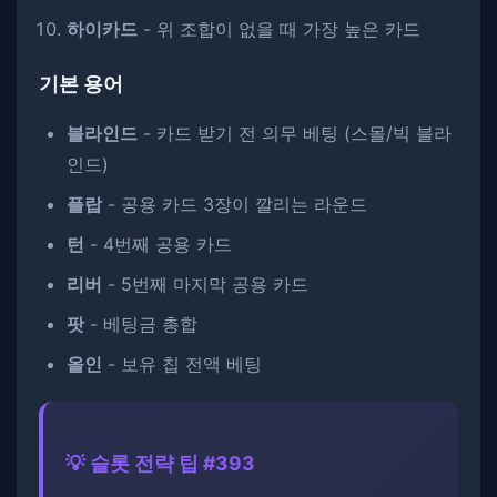
하이카드
- 위 조합이 없을 때 가장 높은 카드
기본 용어
블라인드
- 카드 받기 전 의무 베팅 (스몰/빅 블라
인드)
플랍
- 공용 카드 3장이 깔리는 라운드
턴
- 4번째 공용 카드
리버
- 5번째 마지막 공용 카드
팟
- 베팅금 총합
올인
- 보유 칩 전액 베팅
💡 슬롯 전략 팁 #393