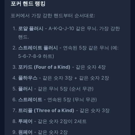
포커 핸드 랭킹
포커에서 가장 강한 핸드부터 순서대로:
로얄 플러시
- A-K-Q-J-10 같은 무늬. ​​가장 강한
핸드.
스트레이트 플러시
- 연속된 5장 같은 무늬 (예:
5-6-7-8-9 하트)
포카드 (Four of a Kind)
- 같은 숫자 4장
풀하우스
- 같은 숫자 3장 + 같은 숫자 2장
플러시
- 같은 무늬 5장 (순서 무관)
스트레이트
- 연속된 5장 (무늬 무관)
트리플 (Three of a Kind)
- 같은 숫자 3장
투페어
- 같은 숫자 2장이 2세트
원페어
- 같은 숫자 2장