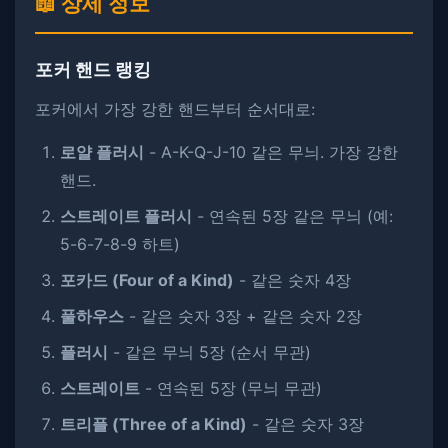
📖 상세 정보
포커 핸드 랭킹
포커에서 가장 강한 핸드부터 순서대로:
로얄 플러시
- A-K-Q-J-10 같은 무늬. 가장 강한
핸드.
스트레이트 플러시
- 연속된 5장 같은 무늬 (예:
5-6-7-8-9 하트)
포카드 (Four of a Kind)
- 같은 숫자 4장
풀하우스
- 같은 숫자 3장 + 같은 숫자 2장
플러시
- 같은 무늬 5장 (순서 무관)
스트레이트
- 연속된 5장 (무늬 무관)
트리플 (Three of a Kind)
- 같은 숫자 3장