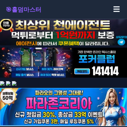
☰
🎯
홀덤마스터