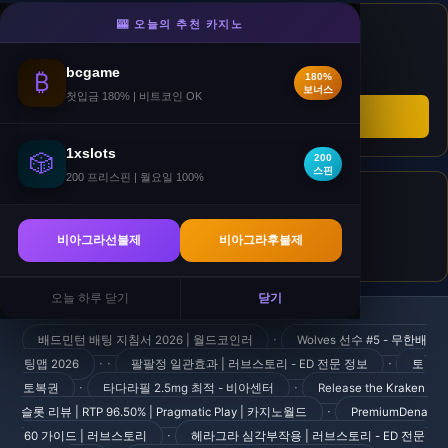
🎰 오늘의 추천 카지노
1xBet
- 스포츠베팅
세계 최대 스포츠베팅! 축구,농구,e스포츠. 업계 최고 배당.
bcgame
₿
180%
🎁 첫입금100%(최대€130)
보너스
첫입금 180% | 비트코인 OK
가입하기
1xslots
🎲
200
스핀
200 프리스핀 | 월요일 100%
비바카지노
- 온라인카지노
신규가입 후 첫입금 보너스 지급.
비아그라선불제
비아그라후불제
🎁 롤링조건 500%
오늘 하루 닫기
닫기
·
배드민턴 배팅 지침서 2026 | 월드코인러
Wolves 선수 #5 - 무한배
· ·
·
팅맵 2026
팔팔정 일관효과 | 러브스토리 - ED 전문 정보
토
·
·
토복권
타다라필 2.5mg 최적 - 비아센터
Release the Kraken
·
슬롯 리뷰 | RTP 96.50% | Pragmatic Play | 카지노월드
PremiumDena
·
60 가이드 | 러브스토리
헤라그라 심각부작용 | 러브스토리 - ED 전문