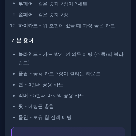
투페어
- 같은 숫자 2장이 2세트
원페어
- 같은 숫자 2장
하이카드
- 위 조합이 없을 때 가장 높은 카드
기본 용어
블라인드
- 카드 받기 전 의무 베팅 (스몰/빅 블라
인드)
플랍
- 공용 카드 3장이 깔리는 라운드
턴
- 4번째 공용 카드
리버
- 5번째 마지막 공용 카드
팟
- 베팅금 총합
올인
- 보유 칩 전액 베팅