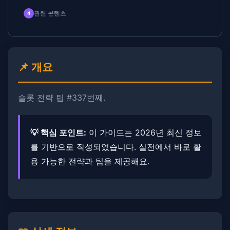
관련 콘텐츠
4
📌 개요
슬롯 전략 팁 #337번째.
💡 핵심 포인트:
이 가이드는 2026년 최신 정보
를 기반으로 작성되었습니다. 실전에서 바로 활
용 가능한 전략과 팁을 제공해요.