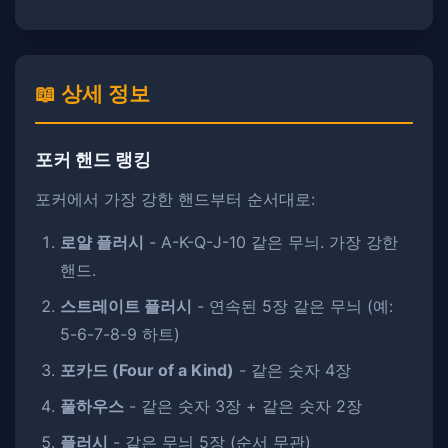
📖 상세 정보
포커 핸드 랭킹
포커에서 가장 강한 핸드부터 순서대로:
로얄 플러시
- A-K-Q-J-10 같은 무늬. ​가장 강한
핸드.
스트레이트 플러시
- 연속된 5장 같은 무늬 (예:
5-6-7-8-9 하트)
포카드 (Four of a Kind)
- 같은 숫자 4장
풀하우스
- 같은 숫자 3장 + 같은 숫자 2장
플러시
- 같은 무늬 5장 (순서 무관)