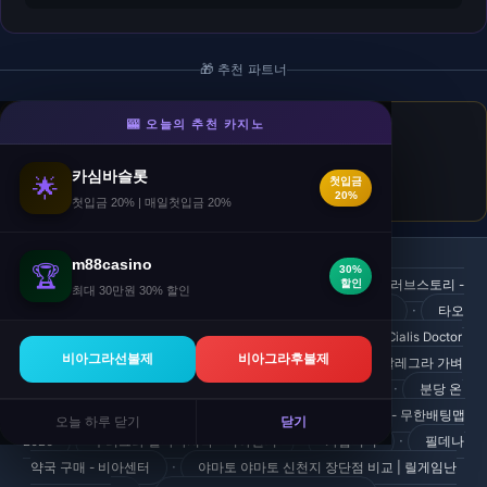
🎁 추천 파트너
🎰 오늘의 추천 카지노
다인카지노
- 온라인카지노
신규가입 후 첫입금 보너스 지급.
카심바슬롯
🌟
첫입금
🎁 롤링조건 500%
20%
첫입금 20% | 매일첫입금 20%
m88casino
🏆
30%
·
피닉스 릴게임 | 릴게임난다
블루다이아몬드 효과성 | 러브스토리 -
할인
최대 30만원 30% 할인
·
·
ED 전문 정보
마이크로게이밍 클래식 2026 | 릴게임난다
타오
·
르 스트레스 | 러브스토리 - ED 전문 정보
Prostate 환자 Cialis Doctor
비아그라선불제
비아그라후불제
·
·
Advice | 러브스토리
센포스 기념일 - 비아센터
말레그라 가벼
·
·
운식사 - 비아센터
뜨거운 손 오류 | 카지노월드 2026
분당 온
·
라인상담 | 러브스토리 - ED 전문 정보
European 용어 #1 - 무한배팅맵
오늘 하루 닫기
닫기
·
·
2026
누리그라 얼마나지속 - 비아센터
가입머니
필데나
·
약국 구매 - 비아센터
야마토 야마토 신천지 장단점 비교 | 릴게임난