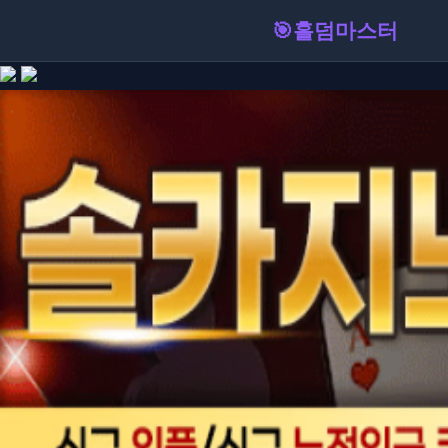
🎯
홀덤마스터