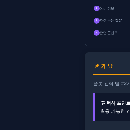
상세 정보
2
자주 묻는 질문
3
관련 콘텐츠
4
📌 개요
슬롯 전략 팁 #27
💡 핵심 포인트
활용 가능한 