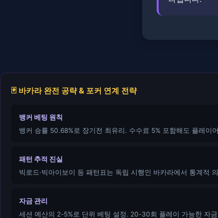
🃏 바카라 완전 공략 & 포커 연계 전략
뱅커 베팅 원칙
뱅커 승률 50.68%로 장기전 최유리. 수수료 5% 포함해도 플레
패턴 추적 진실
빅로드·빅아이보이 등 패턴표는 독립 시행인 바카라에서 통계적 의
자금 관리
세션 예산의 2-5%로 단위 베팅 설정. 20-30회 플레이 가능한 자