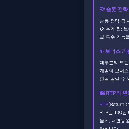
💡 슬롯 전략 
슬롯 전략 팁 #
💎 추가 팁:
별 특수 기능
✨ 보너스 기
대부분의 모
게임의 보너스
핀을 돌릴 수
🎰 RTP와
RTP
(Retur
RTP는 100
물게, 저변동성
타냅니다.