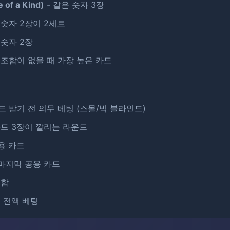
of a Kind)
- 같은 숫자 3장
 숫자 2장이 2세트
 숫자 2장
 조합이 없을 때 가장 높은 카드
드 받기 전 의무 베팅 (스몰/빅 블라인드)
카드 3장이 깔리는 라운드
용 카드
 마지막 공용 카드
총합
칩 전액 베팅