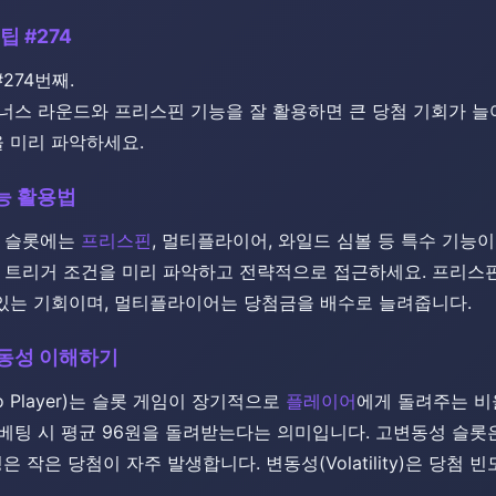
팁 #274
274번째.
 보너스 라운드와 프리스핀 기능을 잘 활용하면 큰 당첨 기회가 늘어
을 미리 파악하세요.
능 활용법
던 슬롯에는
프리스핀
, 멀티플라이어, 와일드 심볼 등 특수 기능이
 트리거 조건을 미리 파악하고 전략적으로 접근하세요. ​프리스
 있는 기회이며, 멀티플라이어는 당첨금을 배수로 늘려줍니다.
 변동성 이해하기
n to Player)는 슬롯 게임이 장기적으로
플레이어
에게 돌려주는 비율
원 베팅 시 평균 96원을 돌려받는다는 의미입니다. 고변동성 슬롯
은 작은 당첨이 자주 발생합니다. ​변동성(Volatility)은 당첨 