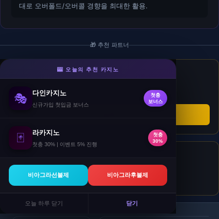
대로 오버폴드/오버콜 경향을 최대한 활용.
🎁 추천 파트너
🎰 오늘의 추천 카지노
1xBet
- 스포츠베팅
세계 최대 스포츠베팅! 축구,농구,e스포츠. 업계 최고 배당.
다인카지노
🎭
첫충
🎁 첫입금100%(최대€130)
보너스
신규가입 첫입금 보너스
가입하기
라카지노
🃏
첫충
30%
첫충 30% | 이벤트 5% 진행
비바카지노
- 온라인카지노
신규가입 후 첫입금 보너스 지급.
비아그라선불제
비아그라후불제
🎁 롤링조건 500%
오늘 하루 닫기
닫기