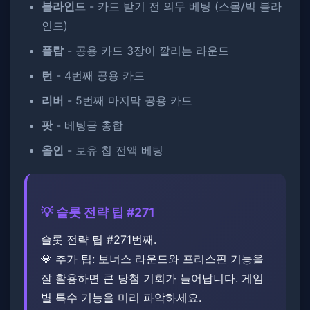
블라인드
- 카드 받기 전 의무 베팅 (스몰/빅 블라
인드)
플랍
- 공용 카드 3장이 깔리는 라운드
턴
- 4번째 공용 카드
리버
- 5번째 마지막 공용 카드
팟
- 베팅금 총합
올인
- 보유 칩 전액 베팅
💡 슬롯 전략 팁 #271
슬롯 전략 팁 #271번째.
💎 추가 팁: 보너스 라운드와 프리스핀 기능을
잘 활용하면 큰 당첨 기회가 늘어납니다. ​​게임
별 특수 기능을 미리 파악하세요.