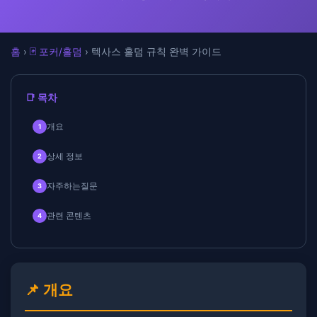
홈
›
🃏 포커/홀덤
› 텍사스 홀덤 규칙 완벽 가이드
📑 목차
개요
1
상세 정보
2
자주하는질문
3
관련 콘텐츠
4
📌 개요