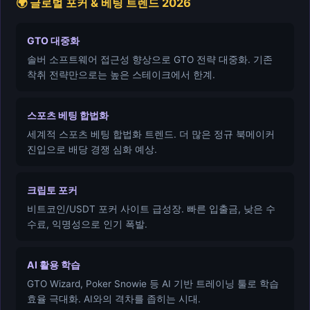
🌍 글로벌 포커 & 베팅 트렌드 2026
GTO 대중화
솔버 소프트웨어 접근성 향상으로 GTO 전략 대중화. 기존
착취 전략만으로는 높은 스테이크에서 한계.
스포츠 베팅 합법화
세계적 스포츠 베팅 합법화 트렌드. 더 많은 정규 북메이커
진입으로 배당 경쟁 심화 예상.
크립토 포커
비트코인/USDT 포커 사이트 급성장. 빠른 입출금, 낮은 수
수료, 익명성으로 인기 폭발.
AI 활용 학습
GTO Wizard, Poker Snowie 등 AI 기반 트레이닝 툴로 학습
효율 극대화. AI와의 격차를 좁히는 시대.