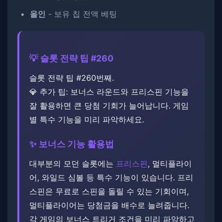
올인
- 보유 칩 전액 베팅
💡 슬롯 전략 팁 #260
슬롯 전략 팁 #260번째.
💎 추가 팁: 보너스 라운드와 프리스핀 기능을
잘 활용하면 큰 당첨 기회가 늘어납니다. ​​게임
별 특수 기능을 미리 파악하세요.
✨ 보너스 기능 활용법
대부분의 모던 슬롯에는
프리스핀
, 멀티플라이
어, 와일드 심볼 등 특수 기능이 있습니다. ​​프리
스핀은 무료로 스핀을 돌릴 수 있는 기회이며,
멀티플라이어는 당첨금을 배수로 늘려줍니다. ​​
각 게임의 보너스 트리거 조건을 미리 파악하고