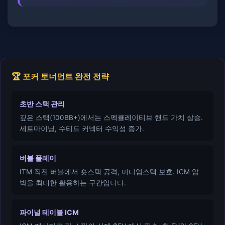
🏆 포커 토너먼트 완전 전략
초반 스택 관리
깊은 스택(100BB+)에서는 스펙큘레이티브 핸드 가치 상승.
세트마이닝, 수티드 커넥터 수익성 증가.
버블 플레이
ITM 직전 버블에서 숏스택 공격, 미디엄스택 보호. ICM 압
박을 최대한 활용하는 구간입니다.
파이널 테이블 ICM