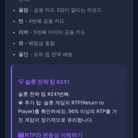
플랍
- 공용 카드 3장이 깔리는 라운드
턴
- 4번째 공용 카드
리버
- 5번째 마지막 공용 카드
팟
- 베팅금 총합
올인
- 보유 칩 전액 베팅
💡 슬롯 전략 팁 #241
슬롯 전략 팁 #241번째.
💎 추가 팁: 슬롯 게임의 RTP(Return to
Player)를 확인하세요. 96% 이상의 RTP를 가
진 게임이 장기적으로 유리합니다.
🎰 RTP와 변동성 이해하기