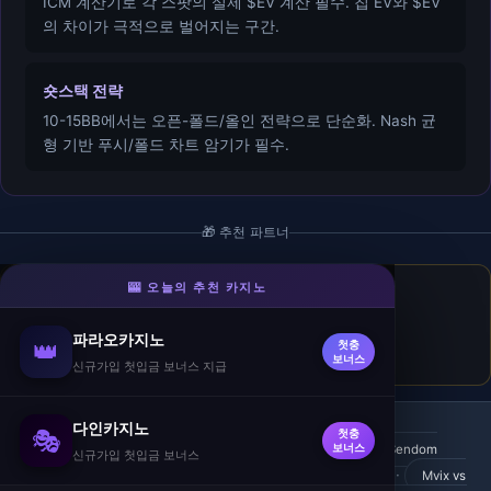
ICM 계산기로 각 스팟의 실제 $EV 계산 필수. 칩 EV와 $EV
의 차이가 극적으로 벌어지는 구간.
숏스택 전략
10-15BB에서는 오픈-폴드/올인 전략으로 단순화. Nash 균
형 기반 푸시/폴드 차트 암기가 필수.
🎁 추천 파트너
🎰 오늘의 추천 카지노
카심바슬롯
- 슬롯
첫입금 20% · 매일첫입금 +5% · 10년 무사고.
파라오카지노
👑
첫충
🎁 첫입금 20%
보너스
신규가입 첫입금 보너스 지급
다인카지노
🎭
첫충
·
시나그라 초보 가이드 - 비아센터
Obesity 환자 Sendom
보너스
신규가입 첫입금 보너스
·
·
Alternative | 러브스토리
Nice #9 - 무한배팅맵 2026
Mvix vs